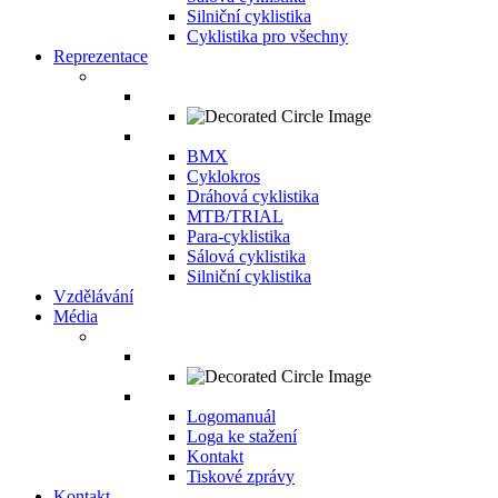
Silniční cyklistika
Cyklistika pro všechny
Reprezentace
BMX
Cyklokros
Dráhová cyklistika
MTB/TRIAL
Para-cyklistika
Sálová cyklistika
Silniční cyklistika
Vzdělávání
Média
Logomanuál
Loga ke stažení
Kontakt
Tiskové zprávy
Kontakt