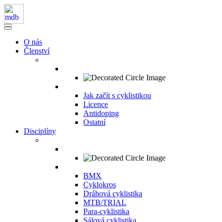
O nás
Členství
Jak začít s cyklistikou
Licence
Antidoping
Ostatní
Disciplíny
BMX
Cyklokros
Dráhová cyklistika
MTB/TRIAL
Para-cyklistika
Sálová cyklistika