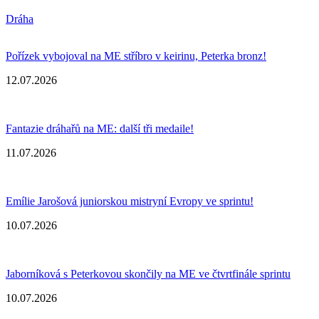
Dráha
Pořízek vybojoval na ME stříbro v keirinu, Peterka bronz!
12.07.2026
Fantazie dráhařů na ME: další tři medaile!
11.07.2026
Emílie Jarošová juniorskou mistryní Evropy ve sprintu!
10.07.2026
Jaborníková s Peterkovou skončily na ME ve čtvrtfinále sprintu
10.07.2026