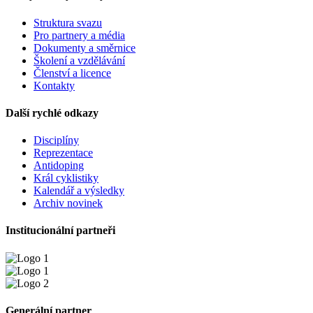
Struktura svazu
Pro partnery a média
Dokumenty a směrnice
Školení a vzdělávání
Členství a licence
Kontakty
Další rychlé odkazy
Disciplíny
Reprezentace
Antidoping
Král cyklistiky
Kalendář a výsledky
Archiv novinek
Institucionální partneři
Generální partner