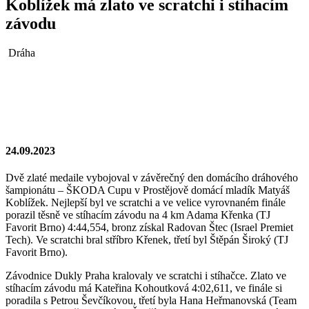
Koblížek má zlato ve scratchi i stíhacím
závodu
Dráha
24.09.2023
Dvě zlaté medaile vybojoval v závěrečný den domácího dráhového
šampionátu – ŠKODA Cupu v Prostějově domácí mladík Matyáš
Koblížek. Nejlepší byl ve scratchi a ve velice vyrovnaném finále
porazil těsně ve stíhacím závodu na 4 km Adama Křenka (TJ
Favorit Brno) 4:44,554, bronz získal Radovan Štec (Israel Premiet
Tech). Ve scratchi bral stříbro Křenek, třetí byl Štěpán Široký (TJ
Favorit Brno).
Závodnice Dukly Praha kralovaly ve scratchi i stíhačce. Zlato ve
stíhacím závodu má Kateřina Kohoutková 4:02,611, ve finále si
poradila s Petrou Ševčíkovou, třetí byla Hana Heřmanovská (Team