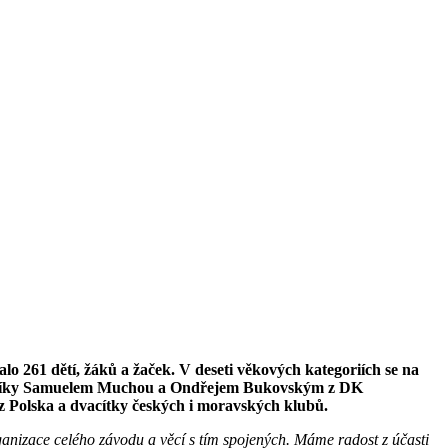
o 261 dětí, žáků a žaček. V deseti věkových kategoriích se na
i rychlíky Samuelem Muchou a Ondřejem Bukovským z DK
 Polska a dvacítky českých i moravských klubů.
rganizace celého závodu a věcí s tím spojených. Máme radost z účasti