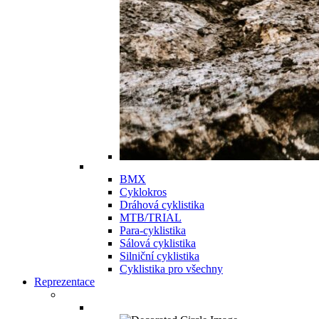
BMX
Cyklokros
Dráhová cyklistika
MTB/TRIAL
Para-cyklistika
Sálová cyklistika
Silniční cyklistika
Cyklistika pro všechny
Reprezentace