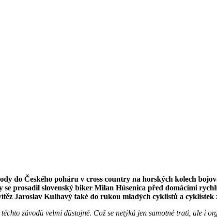
ody do Českého poháru v cross country na horských kolech bojoval
mi žáky se prosadil slovenský biker Milan Húsenica před domácím
z Jaroslav Kulhavý také do rukou mladých cyklistů a cyklistek z
 těchto závodů velmi důstojně. Což se netýká jen samotné trati, ale i o