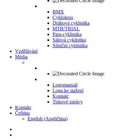
BMX
Cyklokros
Dráhová cyklistika
MTB/TRIAL
Para-cyklistika
Sálová cyklistika
Silniční cyklistika
Vzdělávání
Média
Logomanuál
Loga ke stažení
Kontakt
Tiskové zprávy
Kontakt
Čeština
English
(
Angličtina
)