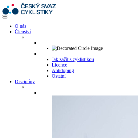
O nás
Členství
Jak začít s cyklistikou
Licence
Antidoping
Ostatní
Disciplíny