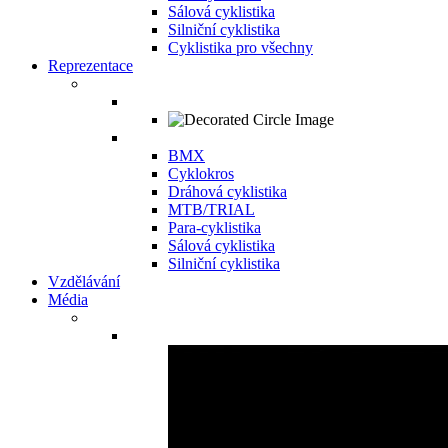
Sálová cyklistika
Silniční cyklistika
Cyklistika pro všechny
Reprezentace
BMX
Cyklokros
Dráhová cyklistika
MTB/TRIAL
Para-cyklistika
Sálová cyklistika
Silniční cyklistika
Vzdělávání
Média