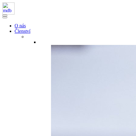
O nás
Členství