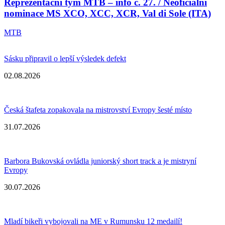
Reprezentační tým MTB – info č. 27. / Neoficiální
nominace MS XCO, XCC, XCR, Val di Sole (ITA)
MTB
Sásku připravil o lepší výsledek defekt
02.08.2026
Česká štafeta zopakovala na mistrovství Evropy šesté místo
31.07.2026
Barbora Bukovská ovládla juniorský short track a je mistryní
Evropy
30.07.2026
Mladí bikeři vybojovali na ME v Rumunsku 12 medailí!