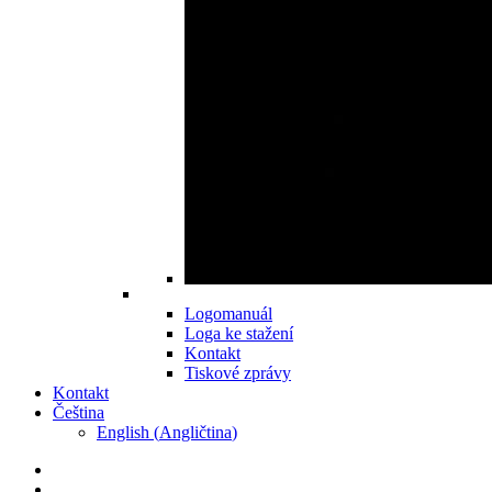
Logomanuál
Loga ke stažení
Kontakt
Tiskové zprávy
Kontakt
Čeština
English
(
Angličtina
)