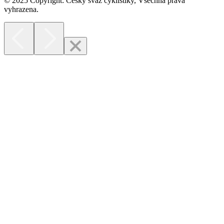
© 2025 Copyright: Český svaz cyklistiky, Všechna práva
vyhrazena.