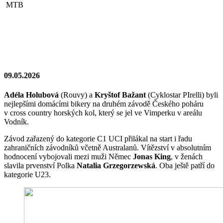
MTB
09.05.2026
Adéla Holubová
(Rouvy) a
Kryštof Bažant
(Cyklostar PIrelli) byli
nejlepšími domácími bikery na druhém závodě Českého poháru
v cross country horských kol, který se jel ve Vimperku v areálu
Vodník.
Závod zařazený do kategorie C1 UCI přilákal na start i řadu
zahraničních závodníků včetně Australanů. Vítězství v absolutním
hodnocení vybojovali mezi muži Němec
Jonas King
, v ženách
slavila prvenství Polka
Natalia Grzegorzewská
. Oba ještě patří do
kategorie U23.