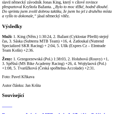
slavil německý závodník Jonas King, který v cílové rovince
přespurtoval Kryštofa Bažanta.
„Bylo to moc těžké, hodně dlouhé.
Do sprintu jsem zvolil dobrou taktiku, že jsem ho jel z druhého místa
a vyšlo to dokonale,“
jásal německý vítěz.
Výsledky
Muži:
1. King (Něm.) 1:30:24, 2. Bažant (Cyklostar PIrelli) stejný
čas, 3. Sáska (Subterra MTB Team) +16, 4. Zatloukal (Nutrend
Specialized SKR Racing) + 2:04, 5. Ulík (Expres Cz – Elmtrade
Team Kolín) +2:36.
Ženy:
1. Grzegorzewská (Pol.) 1:38:03, 2. Holubová (Rouvy) +1,
3. Spěšná (MS Bike Academy Racing) +26, 4. Wojtylaová (Pol.)
+1:08, 5. Tvarůžková (Česká spořitelna-Accolade) +2:31.
Foto: Pavel Křikava
Autor článku: Jan Krůta
Související