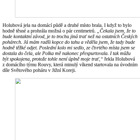
Holubová jela na domácí půdě a druhé místo brala. I když to bylo
hodně těsné a prohrála možná o pár centimetrů.
„Čekala jsem, že to
bude kontaktní závod, je to trochu jiná trať než na ostatních Českých
pohárech. Já mám radši kopce do tahu a věděla jsem, že tady bude
hodně těžké odjet. Poslední kolo mi sedlo, ze čtvrtého místa jsem se
dostala do čela, ale Polka mě nakonec přespurtovala. I tak můžu
být spokojena, protože tohle není úplně moje trať,“
řekla Holubová
z domácího týmu Rouvy, která minulý víkend startovala na úvodním
díle Světového poháru v Jižní Koreji.