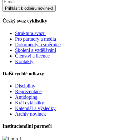
Český svaz cyklistiky
Struktura svazu
Pro partnery a média
Dokumenty a směrnice
Školení a vzdělávání
Členství a licence
Kontakty
Další rychlé odkazy
Disciplíny
Reprezentace
Antidoping
Král cyklistiky
Kalendář a výsledky
Archiv novinek
Institucionální partneři