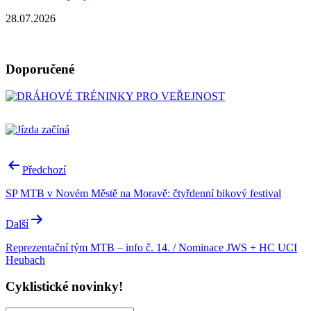
28.07.2026
Doporučené
Navigace
Předchozí
pro
SP MTB v Novém Městě na Moravě: čtyřdenní bikový festival
příspěvek
Další
Reprezentační tým MTB – info č. 14. / Nominace JWS + HC UCI
Heubach
Cyklistické novinky!