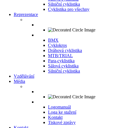
Silniční cyklistika
Cyklistika pro všechny
Reprezentace
BMX
Cyklokros
Dráhová cyklistika
MTB/TRIAL
Para-cyklistika
Sálová cyklistika
Silniční cyklistika
Vzdělávání
Média
Logomanuál
Loga ke stažení
Kontakt
Tiskové zprávy
Kontakt