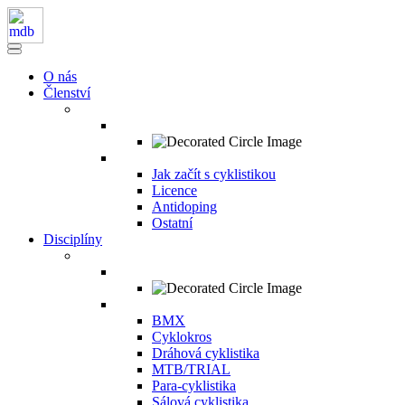
O nás
Členství
Jak začít s cyklistikou
Licence
Antidoping
Ostatní
Disciplíny
BMX
Cyklokros
Dráhová cyklistika
MTB/TRIAL
Para-cyklistika
Sálová cyklistika