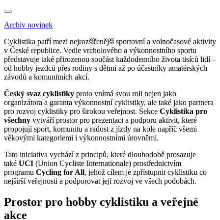
Archiv novinek
Cyklistika patří mezi nejrozšířenější sportovní a volnočasové aktivity
v České republice. Vedle vrcholového a výkonnostního sportu
představuje také přirozenou součást každodenního života tisíců lidí –
od hobby jezdců přes rodiny s dětmi až po účastníky amatérských
závodů a komunitních akcí.
Český svaz cyklistiky
proto vnímá svou roli nejen jako
organizátora a garanta výkonnostní cyklistiky, ale také jako partnera
pro rozvoj cyklistiky pro širokou veřejnost. Sekce
Cyklistika pro
všechny
vytváří prostor pro prezentaci a podporu aktivit, které
propojují sport, komunitu a radost z jízdy na kole napříč všemi
věkovými kategoriemi i výkonnostními úrovněmi.
Tato iniciativa vychází z principů, které dlouhodobě prosazuje
také
UCI
(Union Cycliste Internationale) prostřednictvím
programu
Cycling for All
, jehož cílem je zpřístupnit cyklistiku co
nejširší veřejnosti a podporovat její rozvoj ve všech podobách.
Prostor pro hobby cyklistiku a veřejné
akce