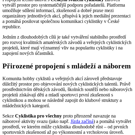
vytváří prostor pro systematičtější podporu pořadatelů. Platforma
umožňuje sdílení informací, zkušeností a dobré praxe mezi
organizátory jednotlivých akcí, přispívá k jejich mediální prezentaci
a pomáhá posilovat společnou komunikaci cyklistiky v České
republice.
Jedním z dlouhodobých cílů je také vytváření stabilního prostředí
pro rozvoj kvalitních amatérských závodů a veřejných cyklistických
projektů, které mají významný vliv na popularitu cyklistiky i na
zapojení nových účastníků.
Přirozené propojení s mládeží a náborem
Komunita hobby cyklistů a veřejných akcí zároveň představuje
důležitý prostor pro objevování nových cyklistických talentů. Právě
prostřednictvím dětských závodů, školních soutěží nebo náborových
projektů získávají děti a mladí sportovci první zkušenosti s
cyklistikou a mohou se následně zapojit do klubové struktury a
mládežnických kategorií.
Sekce
Cyklistika pro všechny
proto přirozeně navazuje na
náborové aktivity svazu (jako např.
Jízda začíná
) a pomáhá vytvářet
prostředí, ve kterém může cyklistika dlouhodobě růst – od prvních
sportovních zkušeností až po výkonnostní a vrcholovou úroveň.