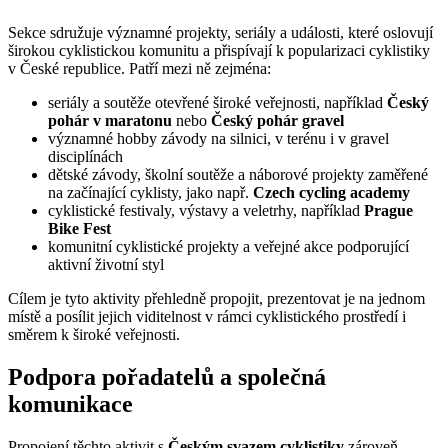
Sekce sdružuje významné projekty, seriály a události, které oslovují
širokou cyklistickou komunitu a přispívají k popularizaci cyklistiky
v České republice. Patří mezi ně zejména:
seriály a soutěže otevřené široké veřejnosti, například
Český
pohár v maratonu
nebo
Český pohár gravel
významné hobby závody na silnici, v terénu i v gravel
disciplínách
dětské závody, školní soutěže a náborové projekty zaměřené
na začínající cyklisty, jako např.
Czech cycling academy
cyklistické festivaly, výstavy a veletrhy, například
Prague
Bike Fest
komunitní cyklistické projekty a veřejné akce podporující
aktivní životní styl
Cílem je tyto aktivity přehledně propojit, prezentovat je na jednom
místě a posílit jejich viditelnost v rámci cyklistického prostředí i
směrem k široké veřejnosti.
Podpora pořadatelů a společná
komunikace
Propojení těchto aktivit s
Českým svazem cyklistiky
zároveň