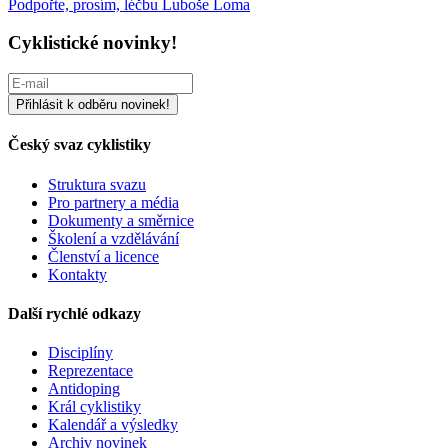
Podpořte, prosím, léčbu Luboše Loma
Cyklistické novinky!
Český svaz cyklistiky
Struktura svazu
Pro partnery a média
Dokumenty a směrnice
Školení a vzdělávání
Členství a licence
Kontakty
Další rychlé odkazy
Disciplíny
Reprezentace
Antidoping
Král cyklistiky
Kalendář a výsledky
Archiv novinek