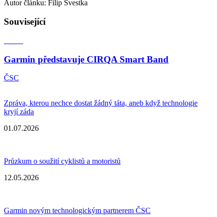
Autor článku: Filip Švestka
Související
Garmin představuje CIRQA Smart Band
ČSC
Zpráva, kterou nechce dostat žádný táta, aneb když technologie
kryjí záda
01.07.2026
Průzkum o soužití cyklistů a motoristů
12.05.2026
Garmin novým technologickým partnerem ČSC