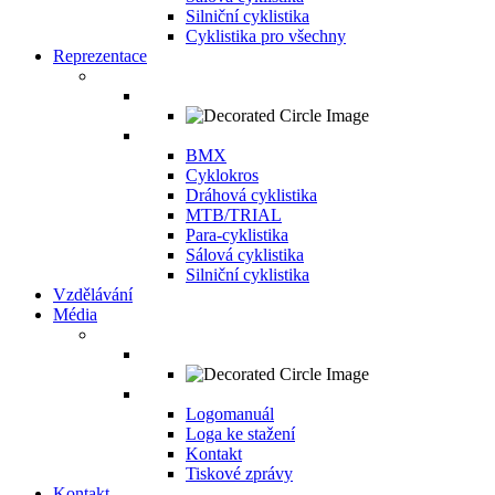
Silniční cyklistika
Cyklistika pro všechny
Reprezentace
BMX
Cyklokros
Dráhová cyklistika
MTB/TRIAL
Para-cyklistika
Sálová cyklistika
Silniční cyklistika
Vzdělávání
Média
Logomanuál
Loga ke stažení
Kontakt
Tiskové zprávy
Kontakt