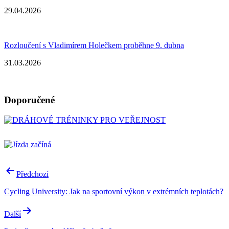
29.04.2026
Rozloučení s Vladimírem Holečkem proběhne 9. dubna
31.03.2026
Doporučené
Navigace
Předchozí
pro
Cycling University: Jak na sportovní výkon v extrémních teplotách?
příspěvek
Další