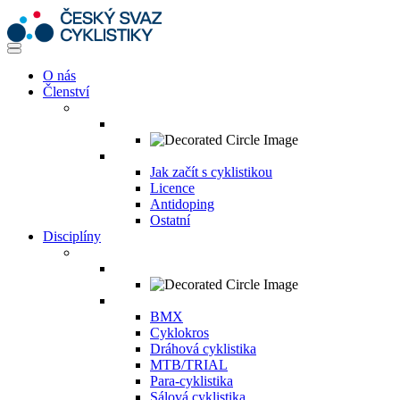
O nás
Členství
Jak začít s cyklistikou
Licence
Antidoping
Ostatní
Disciplíny
BMX
Cyklokros
Dráhová cyklistika
MTB/TRIAL
Para-cyklistika
Sálová cyklistika