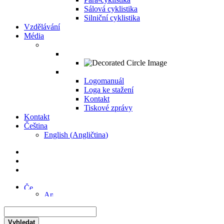
Sálová cyklistika
Silniční cyklistika
Vzdělávání
Média
Logomanuál
Loga ke stažení
Kontakt
Tiskové zprávy
Kontakt
Čeština
English
(
Angličtina
)
Vyhledat