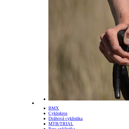
BMX
Cyklokros
Dráhová cyklistika
MTB/TRIAL
Para-cyklistika