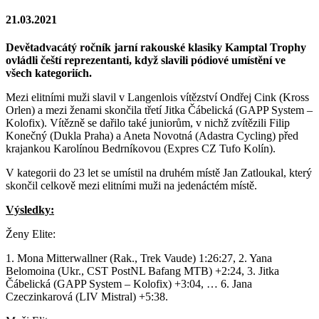
21.03.2021
Devětadvacátý ročník jarní rakouské klasiky Kamptal Trophy
ovládli čeští reprezentanti, když slavili pódiové umístění ve
všech kategoriích.
Mezi elitními muži slavil v Langenlois vítězství Ondřej Cink (Kross
Orlen) a mezi ženami skončila třetí Jitka Čábelická (GAPP System –
Kolofix). Vítězně se dařilo také juniorům, v nichž zvítězili Filip
Konečný (Dukla Praha) a Aneta Novotná (Adastra Cycling) před
krajankou Karolínou Bedrníkovou (Expres CZ Tufo Kolín).
V kategorii do 23 let se umístil na druhém místě Jan Zatloukal, který
skončil celkově mezi elitními muži na jedenáctém místě.
Výsledky:
Ženy Elite:
1. Mona Mitterwallner (Rak., Trek Vaude) 1:26:27, 2. Yana
Belomoina (Ukr., CST PostNL Bafang MTB) +2:24, 3. Jitka
Čábelická (GAPP System – Kolofix) +3:04, … 6. Jana
Czeczinkarová (LIV Mistral) +5:38.