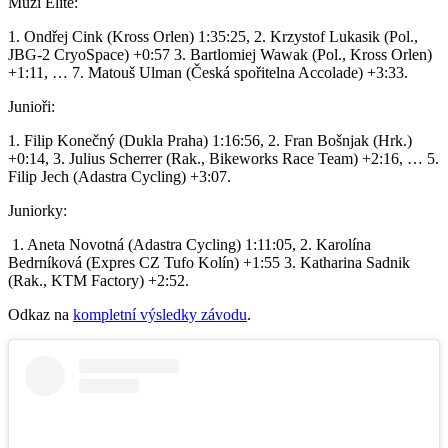
Muži Elite:
1. Ondřej Cink (Kross Orlen) 1:35:25, 2. Krzystof Lukasik (Pol.,
JBG-2 CryoSpace) +0:57 3. Bartlomiej Wawak (Pol., Kross Orlen)
+1:11, … 7. Matouš Ulman (Česká spořitelna Accolade) +3:33.
Junioři:
1. Filip Konečný (Dukla Praha) 1:16:56, 2. Fran Bošnjak (Hrk.)
+0:14, 3. Julius Scherrer (Rak., Bikeworks Race Team) +2:16, … 5.
Filip Jech (Adastra Cycling) +3:07.
Juniorky:
1. Aneta Novotná (Adastra Cycling) 1:11:05, 2. Karolína
Bedrníková (Expres CZ Tufo Kolín) +1:55 3. Katharina Sadnik
(Rak., KTM Factory) +2:52.
Odkaz na
kompletní výsledky závodu
.