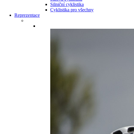
Silniční cyklistika
Cyklistika pro všechny
Reprezentace