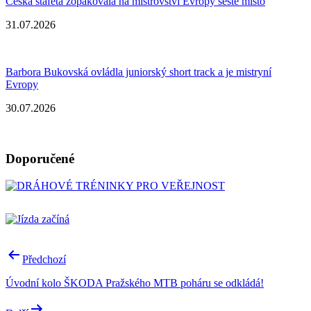
Česká štafeta zopakovala na mistrovství Evropy šesté místo
31.07.2026
Barbora Bukovská ovládla juniorský short track a je mistryní
Evropy
30.07.2026
Doporučené
Navigace
Předchozí
pro
Úvodní kolo ŠKODA Pražského MTB poháru se odkládá!
příspěvek