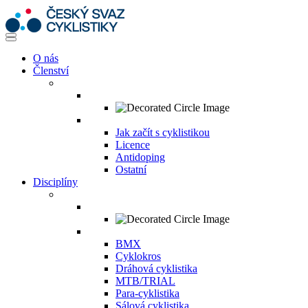
O nás
Členství
Jak začít s cyklistikou
Licence
Antidoping
Ostatní
Disciplíny
BMX
Cyklokros
Dráhová cyklistika
MTB/TRIAL
Para-cyklistika
Sálová cyklistika