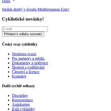
Další
Stošek druhý v úvodu Mediterranean Epic!
Cyklistické novinky!
Český svaz cyklistiky
Struktura svazu
Pro partnery a média
Dokumenty a směrnice
Školení a vzdělávání
Členství a licence
Kontakty
Další rychlé odkazy
Disciplíny
Reprezentace
Antidoping
Král cyklistiky