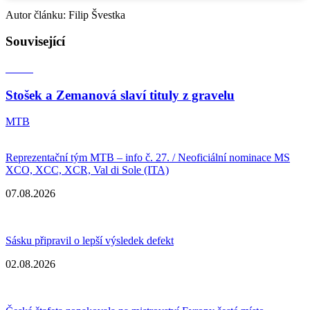
Autor článku: Filip Švestka
Související
Stošek a Zemanová slaví tituly z gravelu
MTB
Reprezentační tým MTB – info č. 27. / Neoficiální nominace MS
XCO, XCC, XCR, Val di Sole (ITA)
07.08.2026
Sásku připravil o lepší výsledek defekt
02.08.2026