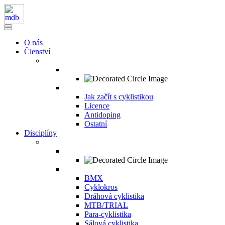
O nás
Členství
Jak začít s cyklistikou
Licence
Antidoping
Ostatní
Disciplíny
BMX
Cyklokros
Dráhová cyklistika
MTB/TRIAL
Para-cyklistika
Sálová cyklistika