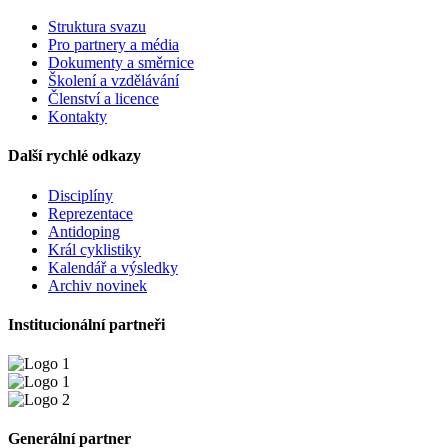
Struktura svazu
Pro partnery a média
Dokumenty a směrnice
Školení a vzdělávání
Členství a licence
Kontakty
Další rychlé odkazy
Disciplíny
Reprezentace
Antidoping
Král cyklistiky
Kalendář a výsledky
Archiv novinek
Institucionální partneři
Generální partner