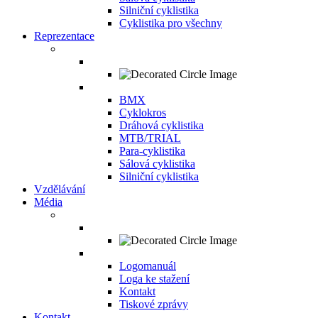
Silniční cyklistika
Cyklistika pro všechny
Reprezentace
BMX
Cyklokros
Dráhová cyklistika
MTB/TRIAL
Para-cyklistika
Sálová cyklistika
Silniční cyklistika
Vzdělávání
Média
Logomanuál
Loga ke stažení
Kontakt
Tiskové zprávy
Kontakt