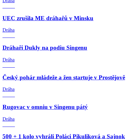
Dráha
UEC zrušila ME dráhařů v Minsku
Dráha
Dráhaři Dukly na podiu Singenu
Dráha
Český pohár mládeže a žen startuje v Prostějově
Dráha
Rugovac v omniu v Singenu pátý
Dráha
500 + 1 kolo vyhráli Poláci Pikuliková a Sajnok