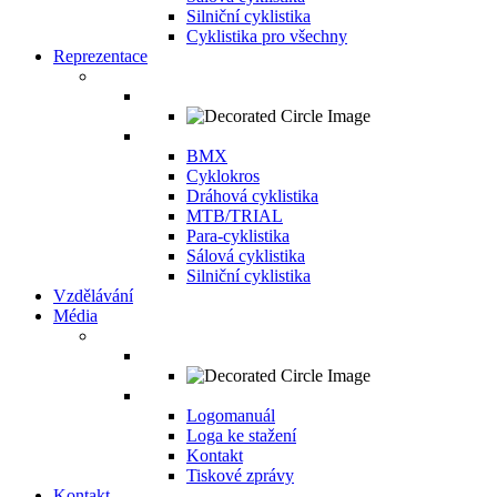
Silniční cyklistika
Cyklistika pro všechny
Reprezentace
BMX
Cyklokros
Dráhová cyklistika
MTB/TRIAL
Para-cyklistika
Sálová cyklistika
Silniční cyklistika
Vzdělávání
Média
Logomanuál
Loga ke stažení
Kontakt
Tiskové zprávy
Kontakt