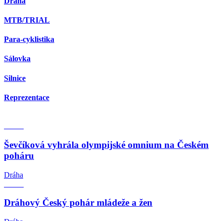
Dráha
MTB/TRIAL
Para-cyklistika
Sálovka
Silnice
Reprezentace
Ševčíková vyhrála olympijské omnium na Českém
poháru
Dráha
Dráhový Český pohár mládeže a žen