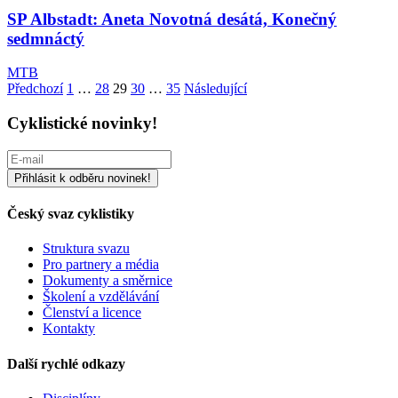
SP Albstadt: Aneta Novotná desátá, Konečný
sedmnáctý
MTB
Stránkování
Předchozí
1
…
28
29
30
…
35
Následující
příspěvků
Cyklistické novinky!
Český svaz cyklistiky
Struktura svazu
Pro partnery a média
Dokumenty a směrnice
Školení a vzdělávání
Členství a licence
Kontakty
Další rychlé odkazy