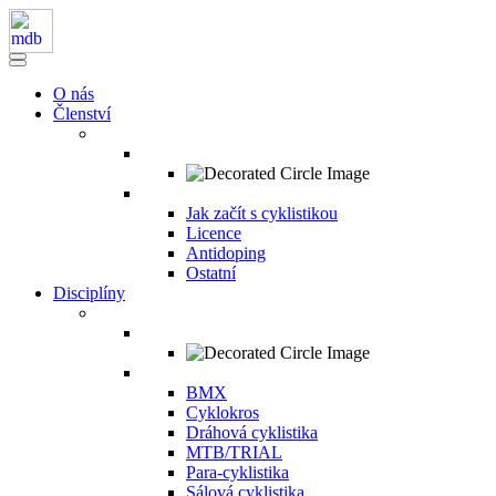
O nás
Členství
Jak začít s cyklistikou
Licence
Antidoping
Ostatní
Disciplíny
BMX
Cyklokros
Dráhová cyklistika
MTB/TRIAL
Para-cyklistika
Sálová cyklistika