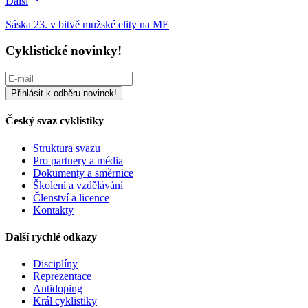
Další
Sáska 23. v bitvě mužské elity na ME
Cyklistické novinky!
Český svaz cyklistiky
Struktura svazu
Pro partnery a média
Dokumenty a směrnice
Školení a vzdělávání
Členství a licence
Kontakty
Další rychlé odkazy
Disciplíny
Reprezentace
Antidoping
Král cyklistiky