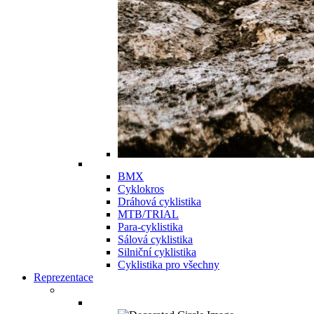
BMX
Cyklokros
Dráhová cyklistika
MTB/TRIAL
Para-cyklistika
Sálová cyklistika
Silniční cyklistika
Cyklistika pro všechny
Reprezentace