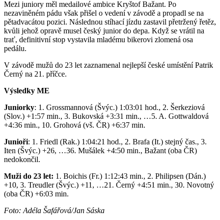
Mezi juniory měl medailové ambice Kryštof Bažant. Po
nezaviněném pádu však přišel o vedení v závodě a propadl se na
pětadvacátou pozici. Následnou stíhací jízdu zastavil přetržený řetěz,
kvůli jehož opravě musel český junior do depa. Když se vrátil na
trať, definitivní stop vystavila mladému bikerovi zlomená osa
pedálu.
V závodě mužů do 23 let zaznamenal nejlepší české umístění Patrik
Černý na 21. příčce.
Výsledky ME
Juniorky
: 1. Grossmannová (Švýc.) 1:03:01 hod., 2. Šerkeziová
(Slov.) +1:57 min., 3. Bukovská +3:31 min., …5. A. Gottwaldová
+4:36 min., 10. Grohová (vš. ČR) +6:37 min.
Junioři
: 1. Friedl (Rak.) 1:04:21 hod., 2. Brafa (It.) stejný čas., 3.
Iten (Švýc.) +26, …36. Mušálek +4:50 min., Bažant (oba ČR)
nedokončil.
Muži do 23 let:
1. Boichis (Fr.) 1:12:43 min., 2. Philipsen (Dán.)
+10, 3. Treudler (Švýc.) +11, …21. Černý +4:51 min., 30. Novotný
(oba ČR) +6:03 min.
Foto: Adéla Šafářová/Jan Sáska