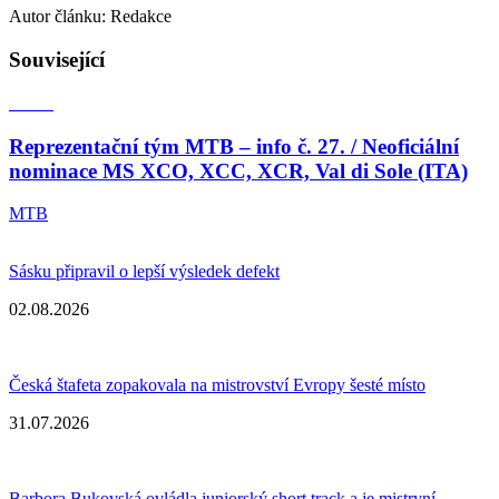
Autor článku: Redakce
Související
Reprezentační tým MTB – info č. 27. / Neoficiální
nominace MS XCO, XCC, XCR, Val di Sole (ITA)
MTB
Sásku připravil o lepší výsledek defekt
02.08.2026
Česká štafeta zopakovala na mistrovství Evropy šesté místo
31.07.2026
Barbora Bukovská ovládla juniorský short track a je mistryní