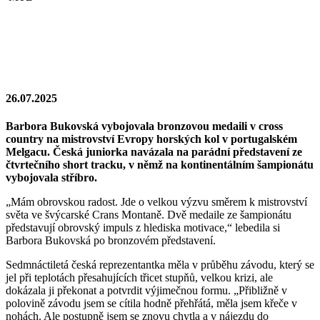
26.07.2025
Barbora Bukovská vybojovala bronzovou medaili v cross
country na mistrovství Evropy horských kol v portugalském
Melgacu. Česká juniorka navázala na parádní představení ze
čtvrtečního short tracku, v němž na kontinentálním šampionátu
vybojovala stříbro.
„Mám obrovskou radost. Jde o velkou výzvu směrem k mistrovství
světa ve švýcarské Crans Montaně. Dvě medaile ze šampionátu
představují obrovský impuls z hlediska motivace,“ lebedila si
Barbora Bukovská po bronzovém představení.
Sedmnáctiletá česká reprezentantka měla v průběhu závodu, který se
jel při teplotách přesahujících třicet stupňů, velkou krizi, ale
dokázala ji překonat a potvrdit výjimečnou formu. „Přibližně v
polovině závodu jsem se cítila hodně přehřátá, měla jsem křeče v
nohách. Ale postupně jsem se znovu chytla a v nájezdu do