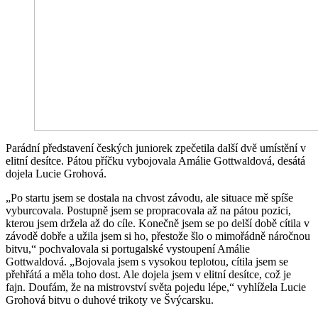
Parádní představení českých juniorek zpečetila další dvě umístění v
elitní desítce. Pátou příčku vybojovala Amálie Gottwaldová, desátá
dojela Lucie Grohová.
„Po startu jsem se dostala na chvost závodu, ale situace mě spíše
vyburcovala. Postupně jsem se propracovala až na pátou pozici,
kterou jsem držela až do cíle. Konečně jsem se po delší době cítila v
závodě dobře a užila jsem si ho, přestože šlo o mimořádně náročnou
bitvu,“ pochvalovala si portugalské vystoupení Amálie
Gottwaldová. „Bojovala jsem s vysokou teplotou, cítila jsem se
přehřátá a měla toho dost. Ale dojela jsem v elitní desítce, což je
fajn. Doufám, že na mistrovství světa pojedu lépe,“ vyhlížela Lucie
Grohová bitvu o duhové trikoty ve Švýcarsku.