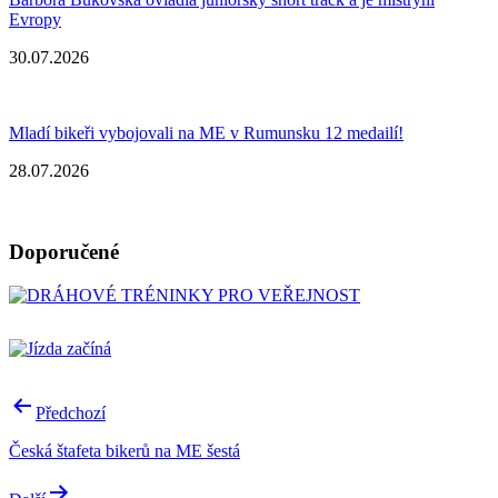
Evropy
30.07.2026
Mladí bikeři vybojovali na ME v Rumunsku 12 medailí!
28.07.2026
Doporučené
Navigace
Předchozí
pro
Česká štafeta bikerů na ME šestá
příspěvek