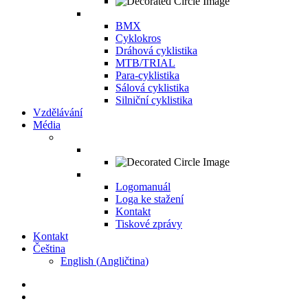
BMX
Cyklokros
Dráhová cyklistika
MTB/TRIAL
Para-cyklistika
Sálová cyklistika
Silniční cyklistika
Vzdělávání
Média
Logomanuál
Loga ke stažení
Kontakt
Tiskové zprávy
Kontakt
Čeština
English
(
Angličtina
)