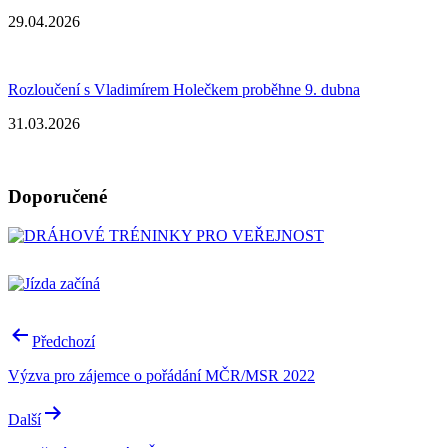
29.04.2026
Rozloučení s Vladimírem Holečkem proběhne 9. dubna
31.03.2026
Doporučené
Navigace
Předchozí
pro
Výzva pro zájemce o pořádání MČR/MSR 2022
příspěvek
Další