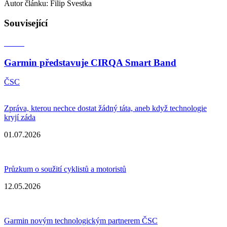
Autor článku: Filip Švestka
Související
Garmin představuje CIRQA Smart Band
ČSC
Zpráva, kterou nechce dostat žádný táta, aneb když technologie
kryjí záda
01.07.2026
Průzkum o soužití cyklistů a motoristů
12.05.2026
Garmin novým technologickým partnerem ČSC