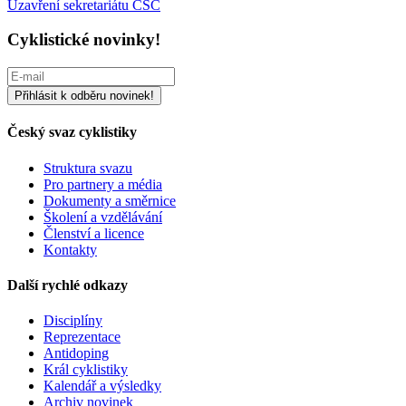
Uzavření sekretariátu ČSC
Cyklistické novinky!
Český svaz cyklistiky
Struktura svazu
Pro partnery a média
Dokumenty a směrnice
Školení a vzdělávání
Členství a licence
Kontakty
Další rychlé odkazy
Disciplíny
Reprezentace
Antidoping
Král cyklistiky
Kalendář a výsledky
Archiv novinek