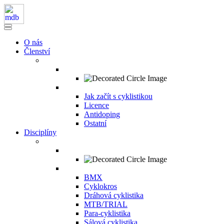
O nás
Členství
Jak začít s cyklistikou
Licence
Antidoping
Ostatní
Disciplíny
BMX
Cyklokros
Dráhová cyklistika
MTB/TRIAL
Para-cyklistika
Sálová cyklistika