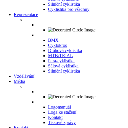
Silniční cyklistika
Cyklistika pro všechny
Reprezentace
BMX
Cyklokros
Dráhová cyklistika
MTB/TRIAL
Para-cyklistika
Sálová cyklistika
Silniční cyklistika
Vzdělávání
Média
Logomanuál
Loga ke stažení
Kontakt
Tiskové zprávy
Kontakt