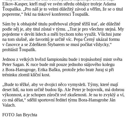
Elkov-Kasper, kteří mají ve svém středu obhájce trofeje Adama
Ťoupalíka. „Pro náš je to velmi důležitý závod a věřím, že se o titul
popereme,“ řekl na tiskové konferenci Ťoupalík.
Sám by k obhajobě titulu potřeboval zřejmě těžší trať, ale důležité
podle něj je, aby titul zůstal v týmu. „Trat je pro všechny stejná. My
pojedeme v devíti lidech a měli bychom toho využít. Všichni jsme
na tom slušně, ale favoritů je určitě víc. Pepa Černý ukázal formu
v časovce a se Zdeňkem Štybarem se musí počítat vždycky,“
prohlásil Ťoupalík.
Jednou z velkých hvězd šampionátu bude i trojnásobný mistr světa
Peter Sagan. K ruce bude mít pouze jednoho stájového kolegu
z Bora-Hansgroge, Erika Bašku, protože jeho bratr Juraj si při
tréninku zlomil klíční kost.
„Bude to těžké, aby ve dvojici něco vymysleli. Týmy, které mají
deset lidí, na tom určitě budou líp. Ale Peter je bojovník, má dobrou
výkonnost, a je schopen zúročit své zkušenosti. Je na to zvyklý a ví,
co má dělat,“ sdělil sportovní ředitel týmu Bora-Hansgrohe Ján
Valach.
FOTO Jan Brychta