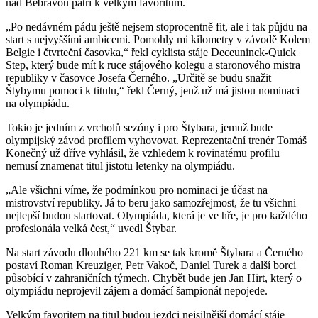
nad Bebravou patří k velkým favoritům.
„Po nedávném pádu ještě nejsem stoprocentně fit, ale i tak půjdu na
start s nejvyššími ambicemi. Pomohly mi kilometry v závodě Kolem
Belgie i čtvrteční časovka,“ řekl cyklista stáje Deceuninck-Quick
Step, který bude mít k ruce stájového kolegu a staronového mistra
republiky v časovce Josefa Černého. „Určitě se budu snažit
Štybymu pomoci k titulu,“ řekl Černý, jenž už má jistou nominaci
na olympiádu.
Tokio je jedním z vrcholů sezóny i pro Štybara, jemuž bude
olympijský závod profilem vyhovovat. Reprezentační trenér Tomáš
Konečný už dříve vyhlásil, že vzhledem k rovinatému profilu
nemusí znamenat titul jistotu letenky na olympiádu.
„Ale všichni víme, že podmínkou pro nominaci je účast na
mistrovství republiky. Já to beru jako samozřejmost, že tu všichni
nejlepší budou startovat. Olympiáda, která je ve hře, je pro každého
profesionála velká čest,“ uvedl Štybar.
Na start závodu dlouhého 221 km se tak kromě Štybara a Černého
postaví Roman Kreuziger, Petr Vakoč, Daniel Turek a další borci
působící v zahraničních týmech. Chybět bude jen Jan Hirt, který o
olympiádu neprojevil zájem a domácí šampionát nepojede.
Velkým favoritem na titul budou jezdci nejsilnější domácí stáje