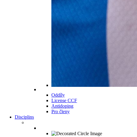
Oddíly
License CCF
Antidoping
Pro členy
Disciplins