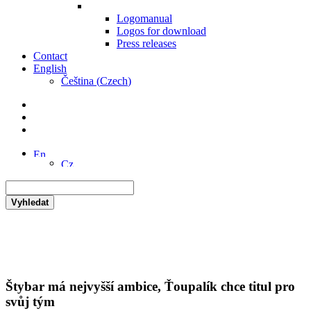
Logomanual
Logos for download
Press releases
Contact
English
Čeština
(
Czech
)
Vyhledat
Štybar má nejvyšší ambice, Ťoupalík chce titul pro
svůj tým