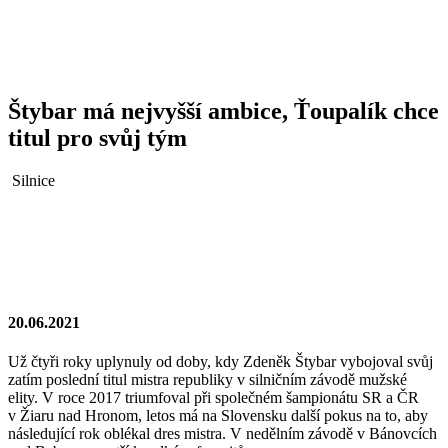
Štybar má nejvyšší ambice, Ťoupalík chce
titul pro svůj tým
Silnice
20.06.2021
Už čtyři roky uplynuly od doby, kdy Zdeněk Štybar vybojoval svůj
zatím poslední titul mistra republiky v silničním závodě mužské
elity. V roce 2017 triumfoval při společném šampionátu SR a ČR
v Žiaru nad Hronom, letos má na Slovensku další pokus na to, aby
následující rok oblékal dres mistra. V nedělním závodě v Bánovcích