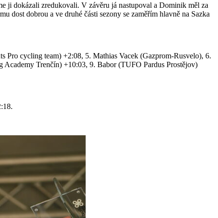
me ji dokázali zredukovali. V závěru já nastupoval a Dominik měl za
ormu dost dobrou a ve druhé části sezony se zaměřím hlavně na Sazka
ts Pro cycling team) +2:08, 5. Mathias Vacek (Gazprom-Rusvelo), 6.
ing Academy Trenčín) +10:03, 9. Babor (TUFO Pardus Prostějov)
:18.