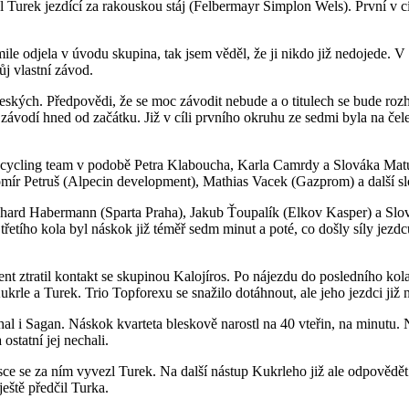
rek jezdící za rakouskou stáj (Felbermayr Simplon Wels). První v cíl
ile odjela v úvodu skupina, tak jsem věděl, že ji nikdo již nedojede. V
ůj vlastní závod.
eských. Předpovědi, že se moc závodit nebude a o titulech se bude roz
závodí hned od začátku. Již v cíli prvního okruhu ze sedmi byla na čele 
 cycling team v podobě Petra Klaboucha, Karla Camrdy a Slováka Matú
r Petruš (Alpecin development), Mathias Vacek (Gazprom) a další slov
ichard Habermann (Sparta Praha), Jakub Ťoupalík (Elkov Kasper) a Slová
íli třetího kola byl náskok již téměř sedm minut a poté, co došly síly j
nt ztratil kontakt se skupinou Kalojíros. Po nájezdu do posledního kola 
krle a Turek. Trio Topforexu se snažilo dotáhnout, ale jeho jezdci již n
l i Sagan. Náskok kvarteta bleskově narostl na 40 vteřin, na minutu.
ostatní jej nechali.
 se za ním vyvezl Turek. Na další nástup Kukrleho již ale odpovědět nedo
eště předčil Turka.