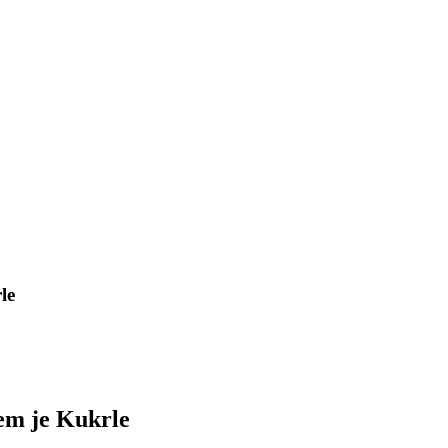
le
em je Kukrle