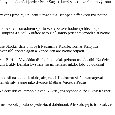
i byl ale domácí jezdec Peter Sagan, který si po suverénním výkonu
 závěru jsme byli nuceni ji rozdělit a schopen držet krok byl pouze
hodovat v hromadném spurtu vzaly za své hodně rychle. Již po
skupina 43 lidí. A krátce nato z ní uniklo jedenáct jezdců a ti rychle
še Stočka, dále v ní byli Neuman a Kukrle, Tomáš Kalojíros
ensští jezdci Sagan a Vančo, ten ale rychle odpadl.
k Burian. V začátku třetího kola však peloton trio dostihl. Na čele
ezdcům Dukly Bánská Bystrica, se již nenašel nikdo, kdo by dokázal
zkusil nastoupit Kukrle, ale jezdci Topforexu stačili zareagovat.
eměli síly, stejně jako dvojice Mathias Vacek a Petruš.
 Na čele udával tempo hlavně Kukrle, což vypadalo, že Elkov Kasper
kázal, přesto se ještě stačil dotáhnout. Ale stálo jej to tolik sil, že