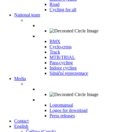
Road
Cycling for all
National team
BMX
Cyclo-cross
Track
MTB/TRIAL
Para-cycling
Indoor cycling
Silniční reprezentace
Media
Logomanual
Logos for download
Press releases
Contact
English
Čeština
(
Czech
)