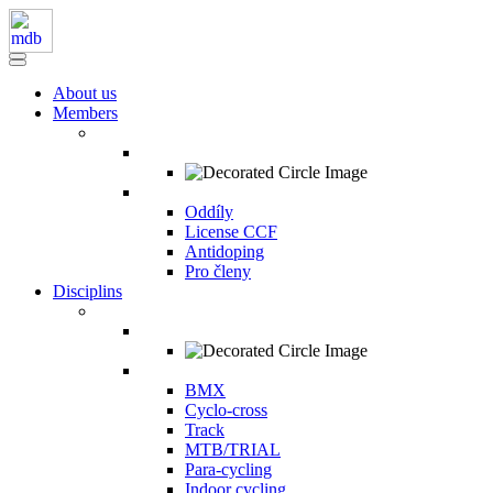
About us
Members
Oddíly
License CCF
Antidoping
Pro členy
Disciplins
BMX
Cyclo-cross
Track
MTB/TRIAL
Para-cycling
Indoor cycling