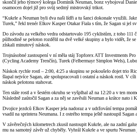
skončil jeho týmový kolega Dominik Neuman, bonz vybojoval Daniel Tu
osamocen dojel již pro svůj sedmý mistrovský trikot.
“Kukrle a Neuman byli dva naši lídři a tu šanci dokonale využili. Jakm
Turek,” řekl trenér Elkov Kasper Otakar Fiala s tím, že Sagan si jel sv
Do závodu za velkého vedra odstartovalo 195 cyklistům, z toho 111 č
půlhodině se peloton rozdělil na dvě velké skupiny a bylo vidět, že se 
získali minutový náskok.
Trojnásobné zastoupení v ní měla stáj Topforex ATT Investments Pro
(Cycling Academy Trenčín), Turek (Felbermayr Simplon Wels), Lubomí
Náskok rychle rostl – 2:00, 4:25 a skupinu se pokoušelo dojet trio R
šlapal nejvíce Sagan, ale spolupracovali i ostatní a náskok rostl. V c
náskok pelotonu stahovat.
Ten stále rostl a v šestém okruhu se vyšplhal až na 12:20 a v ten mome
Následně zaútočil Sagan a za něj se zavěsili Neuman a krátce nato i Ku
Dvojice jezdců Elkov Kasper jela nadoraz a v udržování tempa pomáha
vsadil na sprintera Neumana. I z ostrého tempa ještě nastoupil Sagan a 
V závěrečných kilometrech zkusil nastoupit Kukrle, ale na zadní galusce
mu na samotný závěr už chyběly. Vyhrál Kukrle a ve spurtu Neuman j