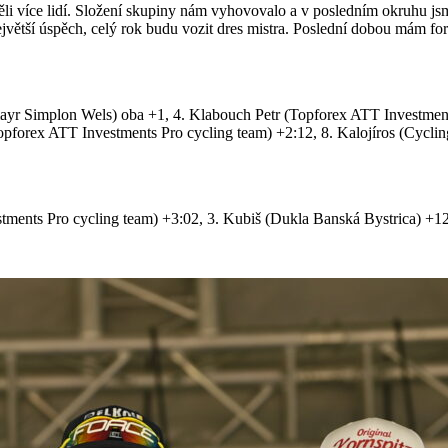
ěli více lidí. Složení skupiny nám vyhovovalo a v posledním okruhu js
ejvětší úspěch, celý rok budu vozit dres mistra. Poslední dobou mám f
mayr Simplon Wels) oba +1, 4. Klabouch Petr (Topforex ATT Investmen
pforex ATT Investments Pro cycling team) +2:12, 8. Kalojíros (Cycl
stments Pro cycling team) +3:02, 3. Kubiš (Dukla Banská Bystrica) +12