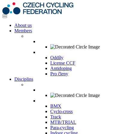
About us
Members
Oddíly
License CCF
Antidoping
Pro členy
Disciplins
BMX
Cyclo-cross
Track
MTB/TRIAL
Para-cycling
Indoor cycling