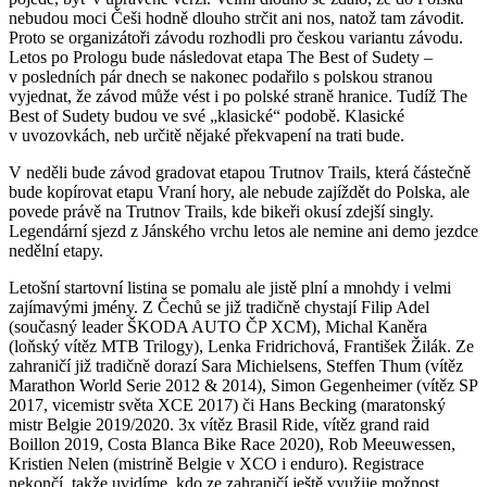
nebudou moci Češi hodně dlouho strčit ani nos, natož tam závodit.
Proto se organizátoři závodu rozhodli pro českou variantu závodu.
Letos po Prologu bude následovat etapa The Best of Sudety –
v posledních pár dnech se nakonec podařilo s polskou stranou
vyjednat, že závod může vést i po polské straně hranice. Tudíž The
Best of Sudety budou ve své „klasické“ podobě. Klasické
v uvozovkách, neb určitě nějaké překvapení na trati bude.
V neděli bude závod gradovat etapou Trutnov Trails, která částečně
bude kopírovat etapu Vraní hory, ale nebude zajíždět do Polska, ale
povede právě na Trutnov Trails, kde bikeři okusí zdejší singly.
Legendární sjezd z Jánského vrchu letos ale nemine ani demo jezdce
nedělní etapy.
Letošní startovní listina se pomalu ale jistě plní a mnohdy i velmi
zajímavými jmény. Z Čechů se již tradičně chystají Filip Adel
(současný leader ŠKODA AUTO ČP XCM), Michal Kaněra
(loňský vítěz MTB Trilogy), Lenka Fridrichová, František Žilák. Ze
zahraničí již tradičně dorazí Sara Michielsens, Steffen Thum (vítěz
Marathon World Serie 2012 & 2014), Simon Gegenheimer (vítěz SP
2017, vicemistr světa XCE 2017) či Hans Becking (maratonský
mistr Belgie 2019/2020. 3x vítěz Brasil Ride, vítěz grand raid
Boillon 2019, Costa Blanca Bike Race 2020), Rob Meeuwessen,
Kristien Nelen (mistrině Belgie v XCO i enduro). Registrace
nekončí, takže uvidíme, kdo ze zahraničí ještě využije možnost