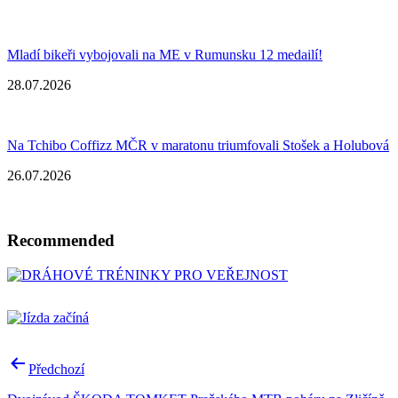
Mladí bikeři vybojovali na ME v Rumunsku 12 medailí!
28.07.2026
Na Tchibo Coffizz MČR v maratonu triumfovali Stošek a Holubová
26.07.2026
Recommended
Post
Předchozí
navigation