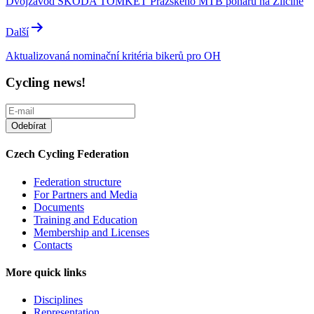
Dvojzávod ŠKODA TOMKET Pražského MTB poháru na Zličíně
Další
Aktualizovaná nominační kritéria bikerů pro OH
Cycling news!
Czech Cycling Federation
Federation structure
For Partners and Media
Documents
Training and Education
Membership and Licenses
Contacts
More quick links
Disciplines
Representation