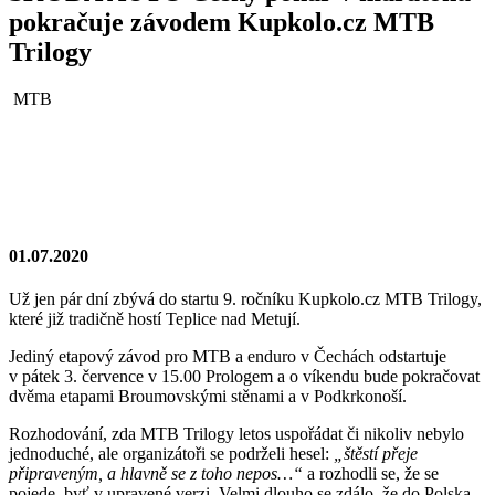
pokračuje závodem Kupkolo.cz MTB
Trilogy
MTB
01.07.2020
Už jen pár dní zbývá do startu 9. ročníku Kupkolo.cz MTB Trilogy,
které již tradičně hostí Teplice nad Metují.
Jediný etapový závod pro MTB a enduro v Čechách odstartuje
v pátek 3. července v 15.00 Prologem a o víkendu bude pokračovat
dvěma etapami Broumovskými stěnami a v Podkrkonoší.
Rozhodování, zda MTB Trilogy letos uspořádat či nikoliv nebylo
jednoduché, ale organizátoři se podrželi hesel:
„štěstí přeje
připraveným, a hlavně se z toho nepos…“
a rozhodli se, že se
pojede, byť v upravené verzi. Velmi dlouho se zdálo, že do Polska