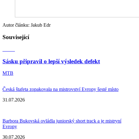
Autor článku: Jakub Edr
Související
Sásku připravil o lepší výsledek defekt
MTB
Česká štafeta zopakovala na mistrovství Evropy šesté místo
31.07.2026
Barbora Bukovská ovládla juniorský short track a je mistryní
Evropy
30.07.2026