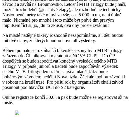
závodit a zavítá na Broumovsko. Letošní MTB Trilogy bude jinačí,
možná trochu lehčí („jen“ dvě etapy), ale rozhodně ne technicky.
Nastoupené metry také mluví za vše, cca 5 000 m up, není úplně
málo. Nicméně pro mnohé i toto může být právě tím pravým
impulsem říct si, jo, jdu to zkusit, dva dny prostě zvládnu!
Na mladé nadějné bikery rozhodně nezapomínáme, a i děti budou
mít dvě etapy, ze kterých budou i overall výsledky.
Během pomalu se rozbíhající bikerské sezony bylo MTB Trilogy
zařazeno do ČP bikových maratonů a NOVA CUPU. Do ČP
dospělých se bude započítávat konečný výsledek celého MTB
Trilogy. V případě juniorů a kadetů bude započítáván výsledek
celého MTB Trilogy demo. Pro starší a mladší žáky bude
pohárovým závodem nedělní Nova jízda. Žáci ale mohou závodit i
v sobotu na kratší trase. Pro příští rok by organizátoři chtěli závod
posunout pod hlavičku UCI do S2 kategorie.
Online registrace končí 30.6., a pak bude možné se registrovat až na
místě.