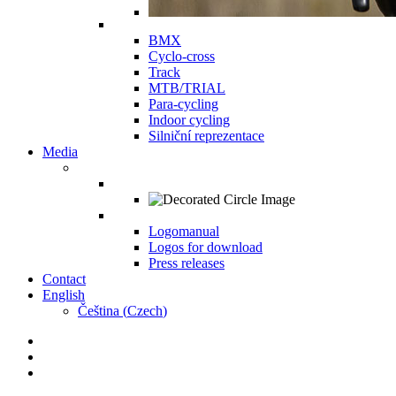
BMX
Cyclo-cross
Track
MTB/TRIAL
Para-cycling
Indoor cycling
Silniční reprezentace
Media
Logomanual
Logos for download
Press releases
Contact
English
Čeština
(
Czech
)