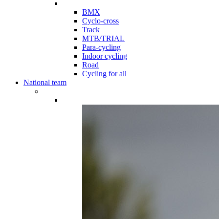
BMX
Cyclo-cross
Track
MTB/TRIAL
Para-cycling
Indoor cycling
Road
Cycling for all
National team