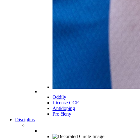
Oddíly
License CCF
Antidoping
Pro členy
Disciplins