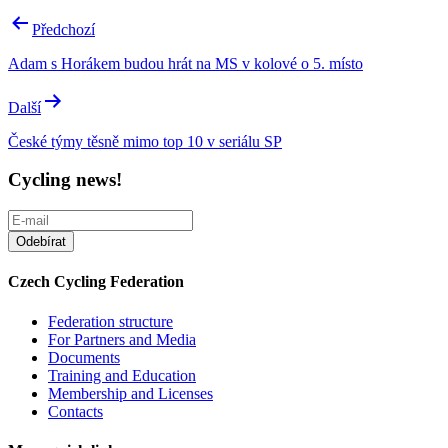
Post
Předchozí
navigation
Adam s Horákem budou hrát na MS v kolové o 5. místo
Další
České týmy těsně mimo top 10 v seriálu SP
Cycling news!
Czech Cycling Federation
Federation structure
For Partners and Media
Documents
Training and Education
Membership and Licenses
Contacts