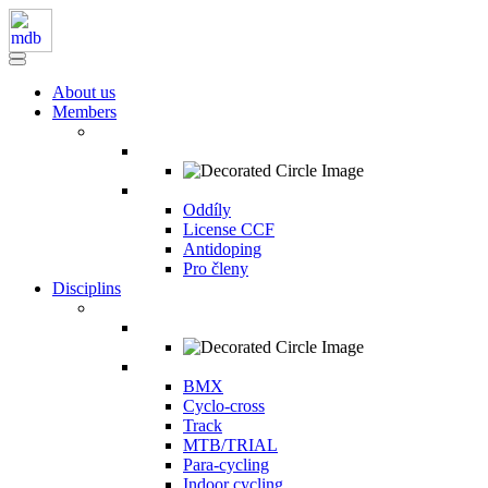
About us
Members
Oddíly
License CCF
Antidoping
Pro členy
Disciplins
BMX
Cyclo-cross
Track
MTB/TRIAL
Para-cycling
Indoor cycling