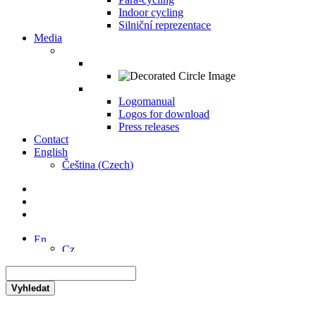
Indoor cycling
Silniční reprezentace
Media
Logomanual
Logos for download
Press releases
Contact
English
Čeština
(
Czech
)
Vyhledat