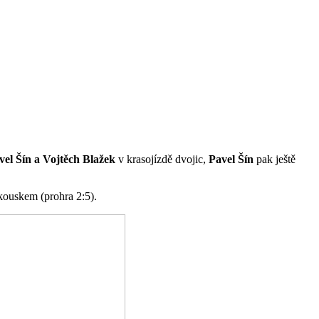
vel Šín a Vojtěch Blažek
v krasojízdě dvojic,
Pavel Šín
pak ještě
akouskem (prohra 2:5).