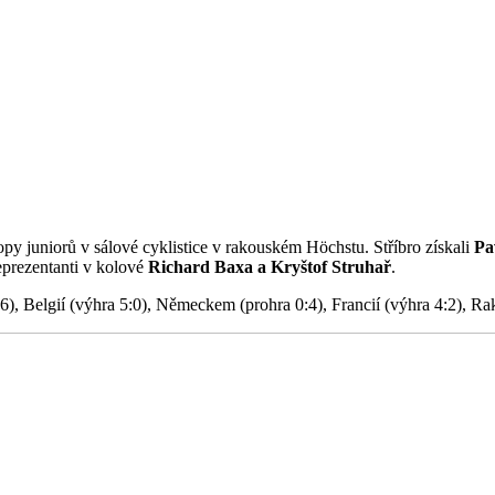
opy juniorů v sálové cyklistice v rakouském Höchstu. Stříbro získali
Pa
reprezentanti v kolové
Richard Baxa a Kryštof Struhař
.
:6), Belgií (výhra 5:0), Německem (prohra 0:4), Francií (výhra 4:2), R