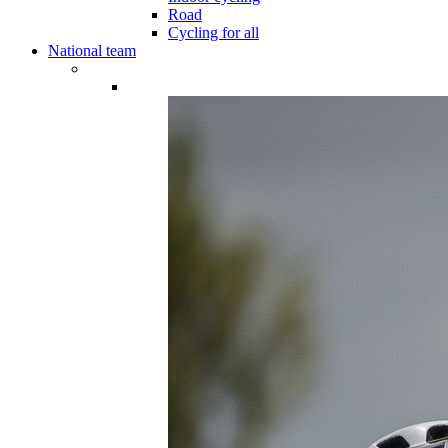
Road
Cycling for all
National team