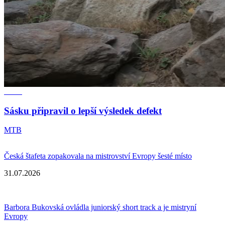
Sásku připravil o lepší výsledek defekt
MTB
Česká štafeta zopakovala na mistrovství Evropy šesté místo
31.07.2026
Barbora Bukovská ovládla juniorský short track a je mistryní
Evropy