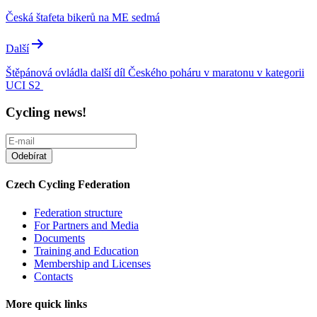
navigation
Česká štafeta bikerů na ME sedmá
Další
Štěpánová ovládla další díl Českého poháru v maratonu v kategorii
UCI S2
Cycling news!
Czech Cycling Federation
Federation structure
For Partners and Media
Documents
Training and Education
Membership and Licenses
Contacts
More quick links