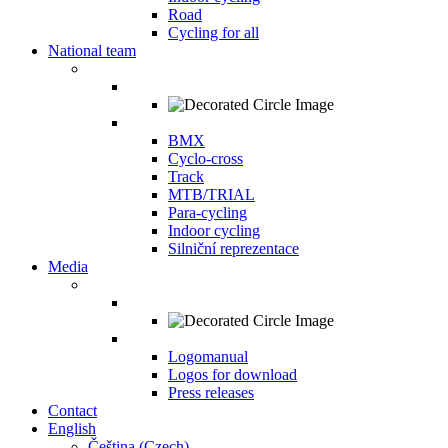
Road
Cycling for all
National team
BMX
Cyclo-cross
Track
MTB/TRIAL
Para-cycling
Indoor cycling
Silniční reprezentace
Media
Logomanual
Logos for download
Press releases
Contact
English
Čeština
(
Czech
)