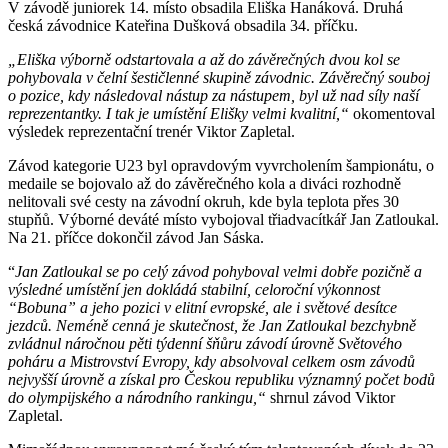
V závodě juniorek 14. místo obsadila Eliška Hanáková. Druhá
česká závodnice Kateřina Dušková obsadila 34. příčku.
„Eliška výborně odstartovala a až do závěrečných dvou kol se
pohybovala v čelní šestičlenné skupině závodnic. Závěrečný souboj
o pozice, kdy následoval nástup za nástupem, byl už nad síly naší
reprezentantky. I tak je umístění Elišky velmi kvalitní,“
okomentoval
výsledek reprezentační trenér Viktor Zapletal.
Závod kategorie U23 byl opravdovým vyvrcholením šampionátu, o
medaile se bojovalo až do závěrečného kola a diváci rozhodně
nelitovali své cesty na závodní okruh, kde byla teplota přes 30
stupňů. Výborné deváté místo vybojoval třiadvacítkář Jan Zatloukal.
Na 21. příčce dokončil závod Jan Sáska.
“
Jan Zatloukal se po celý závod pohyboval velmi dobře pozičně a
výsledné umístění jen dokládá stabilní, celoroční výkonnost
“Bobuna” a jeho pozici v elitní evropské, ale i světové desítce
jezdců. Neméně cenná je skutečnost, že Jan Zatloukal bezchybně
zvládnul náročnou pěti týdenní šňůru závodí úrovně Světového
poháru a Mistrovství Evropy, kdy absolvoval celkem osm závodů
nejvyšší úrovně a získal pro Českou republiku významný počet bodů
do olympijského a národního rankingu,“
shrnul závod Viktor
Zapletal.