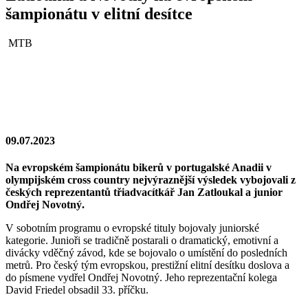
šampionátu v elitní desítce
MTB
09.07.2023
Na evropském šampionátu bikerů v portugalské Anadii v
olympijském cross country nejvýraznější výsledek vybojovali z
českých reprezentantů třiadvacítkář Jan Zatloukal a junior
Ondřej Novotný.
V sobotním programu o evropské tituly bojovaly juniorské
kategorie. Junioři se tradičně postarali o dramatický, emotivní a
divácky vděčný závod, kde se bojovalo o umístění do posledních
metrů. Pro český tým evropskou, prestižní elitní desítku doslova a
do písmene vydřel Ondřej Novotný. Jeho reprezentační kolega
David Friedel obsadil 33. příčku.