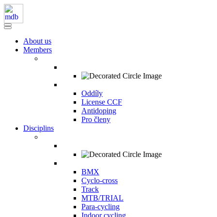
About us
Members
Oddíly
License CCF
Antidoping
Pro členy
Disciplins
BMX
Cyclo-cross
Track
MTB/TRIAL
Para-cycling
Indoor cycling