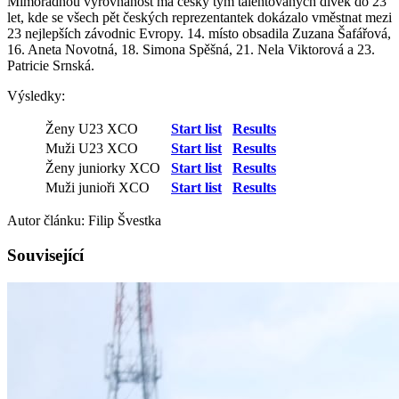
Mimořádnou vyrovnanost má český tým talentovaných dívek do 23
let, kde se všech pět českých reprezentantek dokázalo vměstnat mezi
23 nejlepších závodnic Evropy. 14. místo obsadila Zuzana Šafářová,
16. Aneta Novotná, 18. Simona Spěšná, 21. Nela Viktorová a 23.
Patricie Srnská.
Výsledky:
Ženy U23 XCO
Start list
Results
Muži U23 XCO
Start list
Results
Ženy juniorky XCO
Start list
Results
Muži junioři XCO
Start list
Results
Autor článku: Filip Švestka
Související