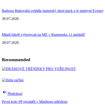
Barbora Bukovská ovládla juniorský short track a je mistryní Evropy
30.07.2026
Mladí bikeři vybojovali na ME v Rumunsku 12 medailí!
28.07.2026
Recommended
Post
Předchozí
navigation
První kolo SP sjezdařů v Mariboru odloženo