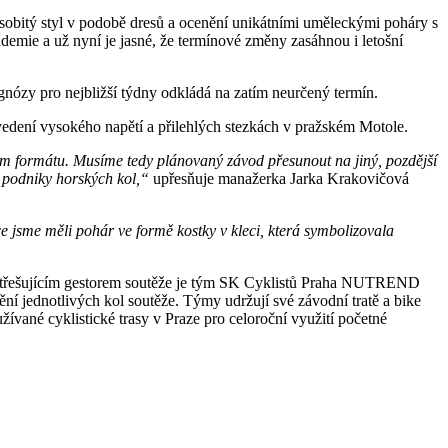
i osobitý styl v podobě dresů a ocenění unikátními uměleckými poháry s
emie a už nyní je jasné, že termínové změny zasáhnou i letošní
nózy pro nejbližší týdny odkládá na zatím neurčený termín.
edení vysokého napětí a přilehlých stezkách v pražském Motole.
 formátu. Musíme tedy plánovaný závod přesunout na jiný, pozdější
i podniky horských kol,“
upřesňuje manažerka Jarka Krakovičová
 jsme měli pohár ve formě kostky v kleci, která symbolizovala
astřešujícím gestorem soutěže je tým SK Cyklistů Praha NUTREND
otlivých kol soutěže. Týmy udržují své závodní tratě a bike
žívané cyklistické trasy v Praze pro celoroční využití početné