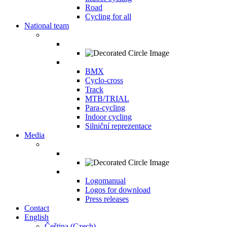
Road
Cycling for all
National team
BMX
Cyclo-cross
Track
MTB/TRIAL
Para-cycling
Indoor cycling
Silniční reprezentace
Media
Logomanual
Logos for download
Press releases
Contact
English
Čeština
(
Czech
)