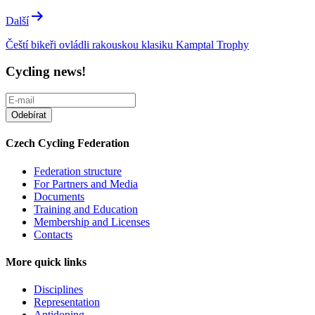
Další
Čeští bikeři ovládli rakouskou klasiku Kamptal Trophy
Cycling news!
Czech Cycling Federation
Federation structure
For Partners and Media
Documents
Training and Education
Membership and Licenses
Contacts
More quick links
Disciplines
Representation
Antidoping