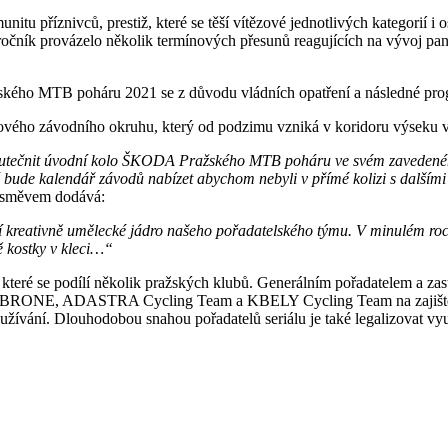
itu příznivců, prestiž, které se těší vítězové jednotlivých kategorií 
očník provázelo několik termínových přesunů reagujících na vývoj pand
ského MTB poháru 2021 se z důvodu vládních opatření a následné prog
ového závodního okruhu, který od podzimu vzniká v koridoru výseku v
skutečnit úvodní kolo ŠKODA Pražského MTB poháru ve svém zavedeném
ré bude kalendář závodů nabízet abychom nebyli v přímé kolizi s dalším
 úsměvem dodává:
í kreativně umělecké jádro našeho pořadatelského týmu. V minulém roce
ě kostky v kleci…“
eré se podílí několik pražských klubů. Generálním pořadatelem a z
NE, ADASTRA Cycling Team a KBELY Cycling Team na zajištění jedn
užívání. Dlouhodobou snahou pořadatelů seriálu je také legalizovat vyu