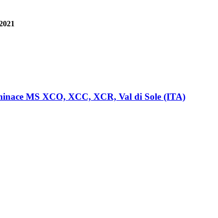
 2021
nominace MS XCO, XCC, XCR, Val di Sole (ITA)