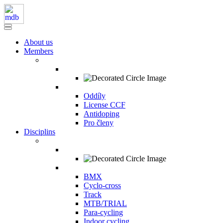
About us
Members
Oddíly
License CCF
Antidoping
Pro členy
Disciplins
BMX
Cyclo-cross
Track
MTB/TRIAL
Para-cycling
Indoor cycling