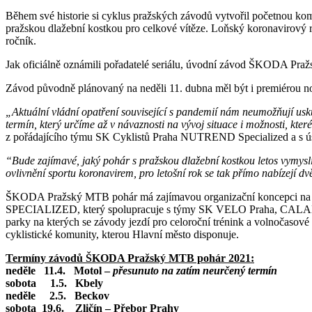
Během své historie si cyklus pražských závodů vytvořil početnou komun
pražskou dlažební kostkou pro celkové vítěze. Loňský koronavirový r
ročník.
Jak oficiálně oznámili pořadatelé seriálu, úvodní závod ŠKODA Praž
Závod původně plánovaný na neděli 11. dubna měl být i premiérou n
„Aktuální vládní opatření související s pandemií nám neumožňují u
termín, který určíme až v návaznosti na vývoj situace i možnosti, kte
z pořádajícího týmu SK Cyklistů Praha NUTREND Specialized a s
“Bude zajímavé, jaký pohár s pražskou dlažební kostkou letos vymysl
ovlivnění sportu koronavirem, pro letošní rok se tak přímo nabízejí dv
ŠKODA Pražský MTB pohár má zajímavou organizační koncepci na kt
SPECIALIZED, který spolupracuje s týmy SK VELO Praha, CALABRO
parky na kterých se závody jezdí pro celoroční trénink a volnočasové 
cyklistické komunity, kterou Hlavní město disponuje.
Termíny závodů ŠKODA Pražský MTB pohár 2021:
neděle 11.4. Motol –
přesunuto na zatím neurčený termín
sobota 1.5. Kbely
neděle 2.5. Beckov
sobota 19.6. Zličín – Přebor Prahy