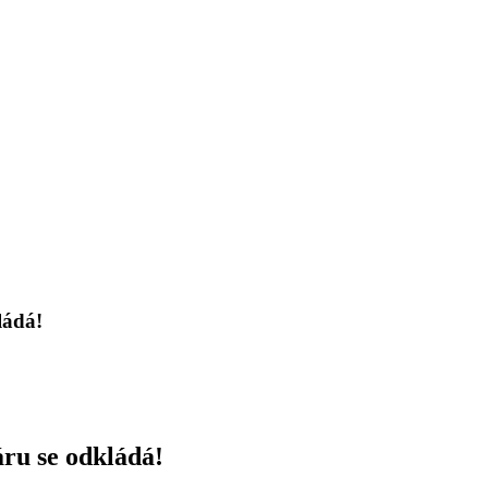
ládá!
u se odkládá!