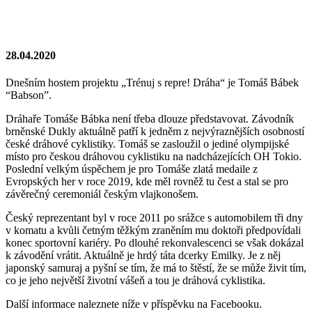
28.04.2020
Dnešním hostem projektu „Trénuj s repre! Dráha“ je Tomáš Bábek
“Babson”.
Dráhaře Tomáše Bábka není třeba dlouze představovat. Závodník
brněnské Dukly aktuálně patří k jedněm z nejvýraznějších osobností
české dráhové cyklistiky. Tomáš se zasloužil o jediné olympijské
místo pro českou dráhovou cyklistiku na nadcházejících OH Tokio.
Poslední velkým úspěchem je pro Tomáše zlatá medaile z
Evropských her v roce 2019, kde měl rovněž tu čest a stal se pro
závěrečný ceremoniál českým vlajkonošem.
Český reprezentant byl v roce 2011 po srážce s automobilem tři dny
v komatu a kvůli četným těžkým zraněním mu doktoři předpovídali
konec sportovní kariéry. Po dlouhé rekonvalescenci se však dokázal
k závodění vrátit. Aktuálně je hrdý táta dcerky Emilky. Je z něj
japonský samuraj a pyšní se tím, že má to štěstí, že se může živit tím,
co je jeho největší životní vášeň a tou je dráhová cyklistika.
Další informace naleznete níže v příspěvku na Facebooku.