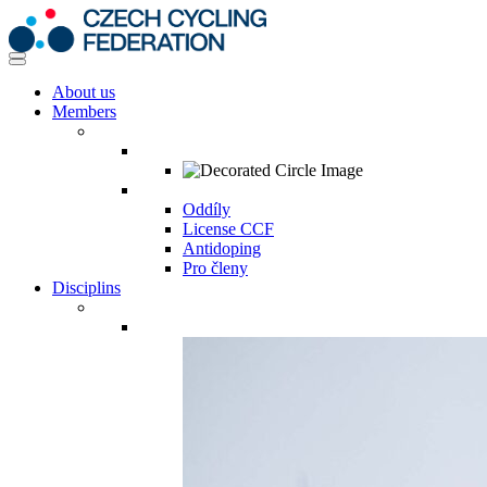
About us
Members
Oddíly
License CCF
Antidoping
Pro členy
Disciplins