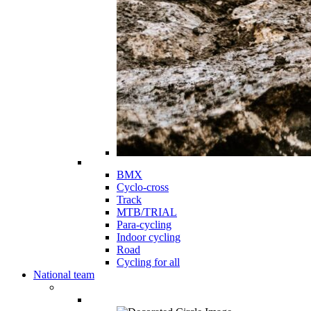
BMX
Cyclo-cross
Track
MTB/TRIAL
Para-cycling
Indoor cycling
Road
Cycling for all
National team