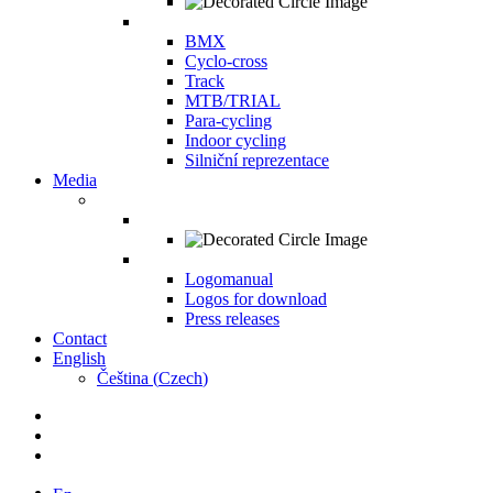
BMX
Cyclo-cross
Track
MTB/TRIAL
Para-cycling
Indoor cycling
Silniční reprezentace
Media
Logomanual
Logos for download
Press releases
Contact
English
Čeština
(
Czech
)