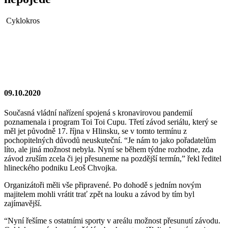
Cyklokros
09.10.2020
Současná vládní nařízení spojená s kronavirovou pandemií
poznamenala i program Toi Toi Cupu. Třetí závod seriálu, který se
měl jet původně 17. října v Hlinsku, se v tomto termínu z
pochopitelných důvodů neuskuteční. “Je nám to jako pořadatelům
líto, ale jiná možnost nebyla. Nyní se během týdne rozhodne, zda
závod zruším zcela či jej přesuneme na pozdější termín,” řekl ředitel
hlineckého podniku Leoš Chvojka.
Organizátoři měli vše připravené. Po dohodě s jedním novým
majitelem mohli vrátit trať zpět na louku a závod by tím byl
zajímavější.
“Nyní řešíme s ostatními sporty v areálu možnost přesunutí závodu.