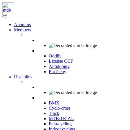
About us
Members
Oddíly
License CCF
Antidoping
Pro členy
Disciplins
BMX
Cyclo-cross
Track
MTB/TRIAL
Para-cycling
Indoor cycling