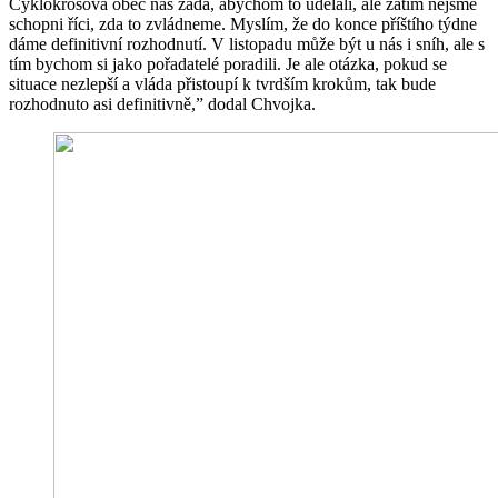
Cyklokrosová obec nás žádá, abychom to udělali, ale zatím nejsme
schopni říci, zda to zvládneme. Myslím, že do konce příštího týdne
dáme definitivní rozhodnutí. V listopadu může být u nás i sníh, ale s
tím bychom si jako pořadatelé poradili. Je ale otázka, pokud se
situace nezlepší a vláda přistoupí k tvrdším krokům, tak bude
rozhodnuto asi definitivně,” dodal Chvojka.