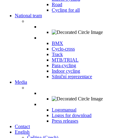
Road
Cycling for all
National team
BMX
Cyclo-cross
Track
MTB/TRIAL
Para-cycling
Indoor cycling
Silniční reprezentace
Media
Logomanual
Logos for download
Press releases
Contact
English
Čeština
(
Czech
)