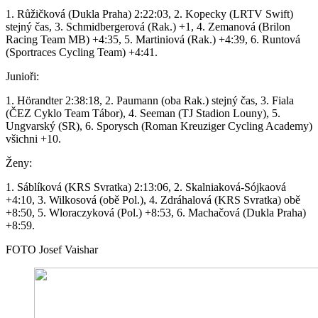
1. Růžičková (Dukla Praha) 2:22:03, 2. Kopecky (LRTV Swift)
stejný čas, 3. Schmidbergerová (Rak.) +1, 4. Zemanová (Brilon
Racing Team MB) +4:35, 5. Martiniová (Rak.) +4:39, 6. Runtová
(Sportraces Cycling Team) +4:41.
Junioři:
1. Hörandter 2:38:18, 2. Paumann (oba Rak.) stejný čas, 3. Fiala
(ČEZ Cyklo Team Tábor), 4. Seeman (TJ Stadion Louny), 5.
Ungvarský (SR), 6. Sporysch (Roman Kreuziger Cycling Academy)
všichni +10.
Ženy:
1. Sáblíková (KRS Svratka) 2:13:06, 2. Skalniaková-Sójkaová
+4:10, 3. Wilkosová (obě Pol.), 4. Zdráhalová (KRS Svratka) obě
+8:50, 5. Wloraczyková (Pol.) +8:53, 6. Machačová (Dukla Praha)
+8:59.
FOTO Josef Vaishar