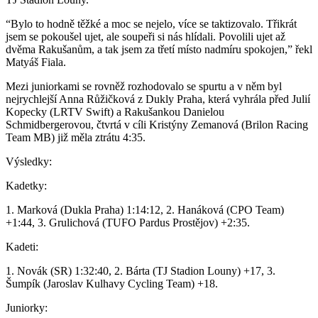
“Bylo to hodně těžké a moc se nejelo, více se taktizovalo. Třikrát
jsem se pokoušel ujet, ale soupeři si nás hlídali. Povolili ujet až
dvěma Rakušanům, a tak jsem za třetí místo nadmíru spokojen,” řekl
Matyáš Fiala.
Mezi juniorkami se rovněž rozhodovalo se spurtu a v něm byl
nejrychlejší Anna Růžičková z Dukly Praha, která vyhrála před Julií
Kopecky (LRTV Swift) a Rakušankou Danielou
Schmidbergerovou, čtvrtá v cíli Kristýny Zemanová (Brilon Racing
Team MB) již měla ztrátu 4:35.
Výsledky:
Kadetky:
1. Marková (Dukla Praha) 1:14:12, 2. Hanáková (CPO Team)
+1:44, 3. Grulichová (TUFO Pardus Prostějov) +2:35.
Kadeti:
1. Novák (SR) 1:32:40, 2. Bárta (TJ Stadion Louny) +17, 3.
Šumpík (Jaroslav Kulhavy Cycling Team) +18.
Juniorky: