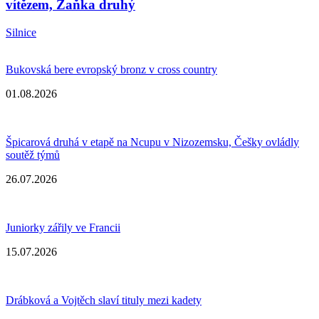
vítězem, Zaňka druhý
Silnice
Bukovská bere evropský bronz v cross country
01.08.2026
Špicarová druhá v etapě na Ncupu v Nizozemsku, Češky ovládly
soutěž týmů
26.07.2026
Juniorky zářily ve Francii
15.07.2026
Drábková a Vojtěch slaví tituly mezi kadety