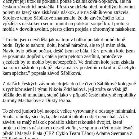
Zachytit její útok se pokusila pouze Skalniaková-Sójkaová, ale na
českou závodnici nestačila. Přesto se držela před prořídlým hlavním
polem na který sice získávala náskok, ale na Sáblíkovou ztrácela.
Strojové tempo Sáblíkové znamenalo, že do závěrečného kola
vjížděla s náskokem sedmi minut na polskou soupeřku. I proto si
mohla v dovolit zvolnit, přesto cílem projela s ohromným náskokem.
“Trochu jsem nevěděla jak na tom v balíku po tak dlouhé době
budu. Bylo to nahoru, dolu, hodně náročné, ale to já mám ráda.
Navíc bylo pěkné počasí, deště jsem se bála. Již v prvním kole jsem
se posunula dopředu, chtěla jsem peloton zeštíhlit, protože ve
sjezdech by to mohlo být nebezpečné. Ve druhém kole jsem získala
na kopci náskok a pak již jela sama a v posledním okruhu již nebylo
kam spěchat,” popsala závod Sáblíková.
Z dalších českých závodnic dojela do cíle čtvrtá Sáblíkové kolegyně
z rychlobruslení i týmu Nikola Zdráhalová, její ztráta se však již
blížila devíti minutám, stejně jako v případě šesté mistryně republiky
Jarmily Machačové z Dukly Praha.
To závod juniorů byl naopak velice vyrovnaný a odstupy minimální.
Snaha o úniky sice byla, ale ostatní nikoho odjet nenechali. Až v
závěru se malý náskok podařilo získat rakouské dvojici, která
projela cílem s náskokem deseti vteřin, ve spurtu o třetí místo těsně
předčil Matyáš Fiala (CEZ Cyklo Team Tábor) Adama Seemana z
TJ Stadion Louny.