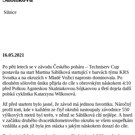
Silnice
16.05.2021
Po pěti letech se v závodu Českého poháru – Techniserv Cup
postavila na start Martina Sáblíková startující v barvách týmu KRS
Svratka a na okruzích v Mladé Vožici naprosto dominovala. Po
dlouhém sólovém úniku přijela do cíle s obrovským náskokem 4:10
před Polkou Agnieskou Skalniakovou-Sójkaovou a třetí dojela další
polská cyklistka Katarzyna Wilkosová.
Již před startem bylo jasné, že závod má jedinou favoritku. Náročný
profil trati, kde v každém ze čtyř okruhů nastoupaly závodnice 550
výškových metrů byl terén, v němž se Sáblíková cítí nejlépe. A hned
v začátku druhého dvacetikilometrového okruhu se všem soupeřkám
vzdálila a pak již byla jen otázka s jakým náskokem dorazí do cíle.