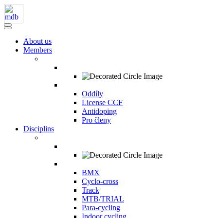
About us
Members
Oddíly
License CCF
Antidoping
Pro členy
Disciplins
BMX
Cyclo-cross
Track
MTB/TRIAL
Para-cycling
Indoor cycling