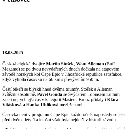
18.03.2025
Česko-belgická dvojice
Martin Stošek
,
Wout Alleman
(Buff
Megamo) se po dvou nevydařených dnech dočkala na etapovém
závodě horských kol Cape Epic v Jihoafrické republice satisfakce,
když vyhrála časovku na 66 km s převýšením 950 m.
Čeští bikeři se blýskli hned dvěma triumfy. Stošek a Alleman
zvítězili absolutně,
Pavel Gonda
se Švýcarem Tobiasem Lüthim
zajeli nejrychlejší čas v kategorii Masters. Bronz přidaly i
Klára
Vitásková a Hanka Uhlíková
mezi ženami.
Časovka není v programu Cape Epic každoročně, naposledy se jela
před dvěma lety. Ta letošní však byla nejdelší v historii závodu.