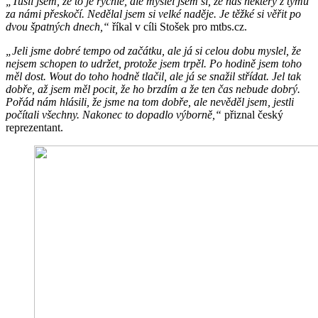
„Tušil jsem, že to je rychlé, ale myslel jsem si, že nás některý z týmů
za námi přeskočí. Nedělal jsem si velké naděje. Je těžké si věřit po
dvou špatných dnech,“
říkal v cíli Stošek pro mtbs.cz.
„Jeli jsme dobré tempo od začátku, ale já si celou dobu myslel, že
nejsem schopen to udržet, protože jsem trpěl. Po hodině jsem toho
měl dost. Wout do toho hodně tlačil, ale já se snažil střídat. Jel tak
dobře, až jsem měl pocit, že ho brzdím a že ten čas nebude dobrý.
Pořád nám hlásili, že jsme na tom dobře, ale nevěděl jsem, jestli
počítali všechny. Nakonec to dopadlo výborně,“
přiznal český
reprezentant.