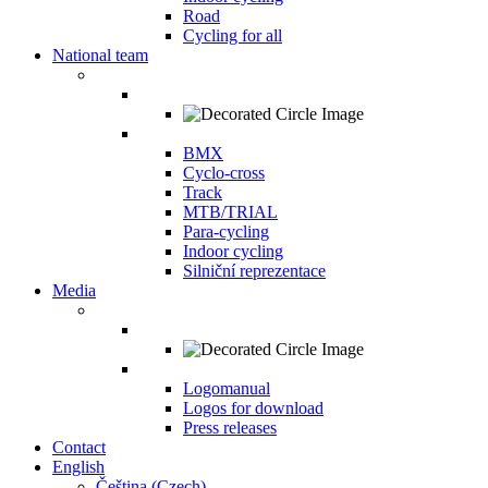
Road
Cycling for all
National team
BMX
Cyclo-cross
Track
MTB/TRIAL
Para-cycling
Indoor cycling
Silniční reprezentace
Media
Logomanual
Logos for download
Press releases
Contact
English
Čeština
(
Czech
)