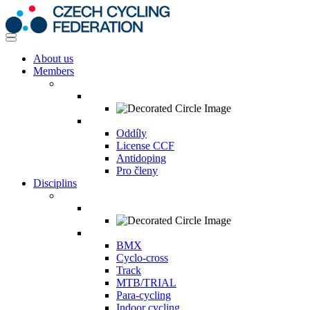
About us
Members
Oddíly
License CCF
Antidoping
Pro členy
Disciplins
BMX
Cyclo-cross
Track
MTB/TRIAL
Para-cycling
Indoor cycling