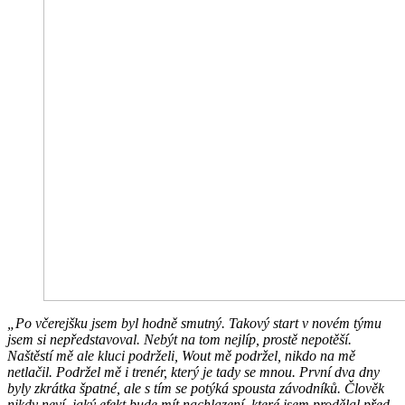
„Po včerejšku jsem byl hodně smutný. Takový start v novém týmu
jsem si nepředstavoval. Nebýt na tom nejlíp, prostě nepotěší.
Naštěstí mě ale kluci podrželi, Wout mě podržel, nikdo na mě
netlačil. Podržel mě i trenér, který je tady se mnou. První dva dny
byly zkrátka špatné, ale s tím se potýká spousta závodníků. Člověk
nikdy neví, jaký efekt bude mít nachlazení, které jsem prodělal před