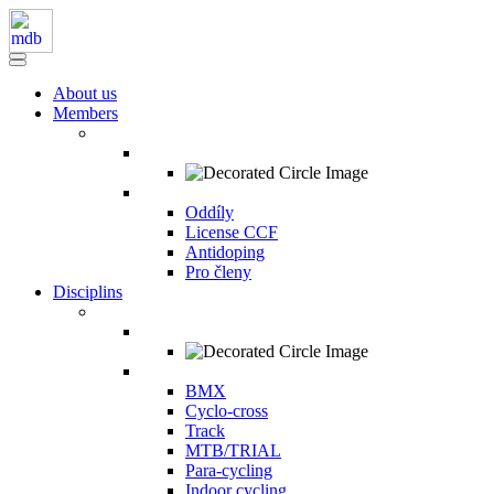
About us
Members
Oddíly
License CCF
Antidoping
Pro členy
Disciplins
BMX
Cyclo-cross
Track
MTB/TRIAL
Para-cycling
Indoor cycling