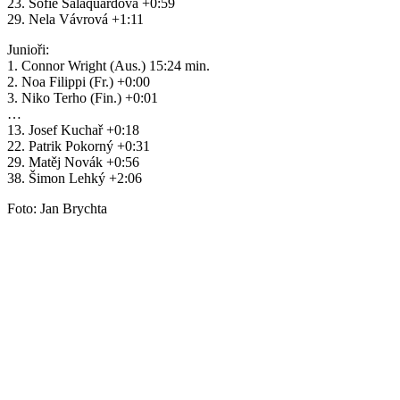
23. Sofie Salaquardová +0:59
29. Nela Vávrová +1:11
Junioři:
1. Connor Wright (Aus.) 15:24 min.
2. Noa Filippi (Fr.) +0:00
3. Niko Terho (Fin.) +0:01
…
13. Josef Kuchař +0:18
22. Patrik Pokorný +0:31
29. Matěj Novák +0:56
38. Šimon Lehký +2:06
Foto: Jan Brychta