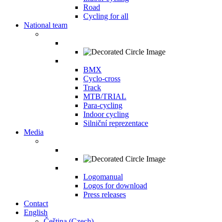
Road
Cycling for all
National team
BMX
Cyclo-cross
Track
MTB/TRIAL
Para-cycling
Indoor cycling
Silniční reprezentace
Media
Logomanual
Logos for download
Press releases
Contact
English
Čeština
(
Czech
)