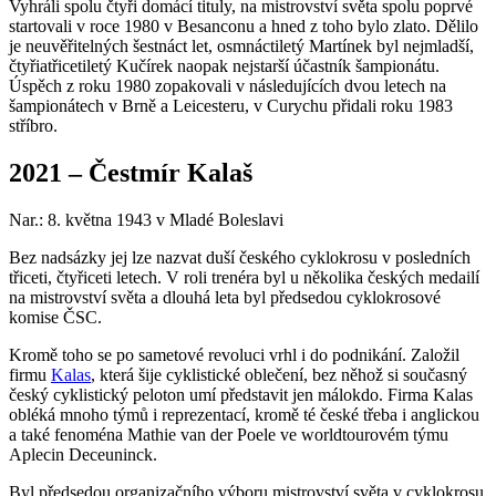
Vyhráli spolu čtyři domácí tituly, na mistrovství světa spolu poprvé
startovali v roce 1980 v Besanconu a hned z toho bylo zlato. Dělilo
je neuvěřitelných šestnáct let, osmnáctiletý Martínek byl nejmladší,
čtyřiatřicetiletý Kučírek naopak nejstarší účastník šampionátu.
Úspěch z roku 1980 zopakovali v následujících dvou letech na
šampionátech v Brně a Leicesteru, v Curychu přidali roku 1983
stříbro.
2021 – Čestmír Kalaš
Nar.: 8. května 1943 v Mladé Boleslavi
Bez nadsázky jej lze nazvat duší českého cyklokrosu v posledních
třiceti, čtyřiceti letech. V roli trenéra byl u několika českých medailí
na mistrovství světa a dlouhá leta byl předsedou cyklokrosové
komise ČSC.
Kromě toho se po sametové revoluci vrhl i do podnikání. Založil
firmu
Kalas
, která šije cyklistické oblečení, bez něhož si současný
český cyklistický peloton umí představit jen málokdo. Firma Kalas
obléká mnoho týmů i reprezentací, kromě té české třeba i anglickou
a také fenoména Mathie van der Poele ve worldtourovém týmu
Aplecin Deceuninck.
Byl předsedou organizačního výboru mistrovství světa v cyklokrosu