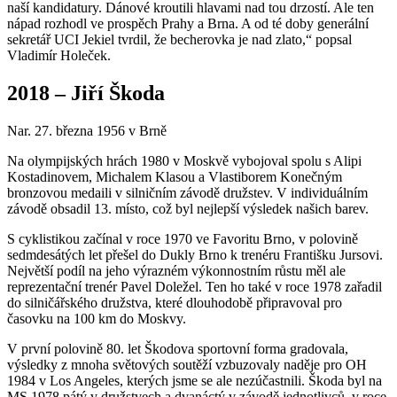
naší kandidatury. Dánové kroutili hlavami nad tou drzostí. Ale ten
nápad rozhodl ve prospěch Prahy a Brna. A od té doby generální
sekretář UCI Jekiel tvrdil, že becherovka je nad zlato,“ popsal
Vladimír Holeček.
2018 – Jiří Škoda
Nar. 27. března 1956 v Brně
Na olympijských hrách 1980 v Moskvě vybojoval spolu s Alipi
Kostadinovem, Michalem Klasou a Vlastiborem Konečným
bronzovou medaili v silničním závodě družstev. V individuálním
závodě obsadil 13. místo, což byl nejlepší výsledek našich barev.
S cyklistikou začínal v roce 1970 ve Favoritu Brno, v polovině
sedmdesátých let přešel do Dukly Brno k trenéru Františku Jursovi.
Největší podíl na jeho výrazném výkonnostním růstu měl ale
reprezentační trenér Pavel Doležel. Ten ho také v roce 1978 zařadil
do silničářského družstva, které dlouhodobě připravoval pro
časovku na 100 km do Moskvy.
V první polovině 80. let Škodova sportovní forma gradovala,
výsledky z mnoha světových soutěží vzbuzovaly naděje pro OH
1984 v Los Angeles, kterých jsme se ale nezúčastnili. Škoda byl na
MS 1978 pátý v družstvech a dvanáctý v závodě jednotlivců, v roce