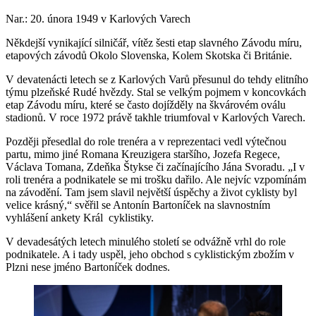
Nar.: 20. února 1949 v Karlových Varech
Někdejší vynikající silničář, vítěz šesti etap slavného Závodu míru,
etapových závodů Okolo Slovenska, Kolem Skotska či Británie.
V devatenácti letech se z Karlových Varů přesunul do tehdy elitního
týmu plzeňské Rudé hvězdy. Stal se velkým pojmem v koncovkách
etap Závodu míru, které se často dojížděly na škvárovém oválu
stadionů. V roce 1972 právě takhle triumfoval v Karlových Varech.
Později přesedlal do role trenéra a v reprezentaci vedl výtečnou
partu, mimo jiné Romana Kreuzigera staršího, Jozefa Regece,
Václava Tomana, Zdeňka Štykse či začínajícího Jána Svoradu. „I v
roli trenéra a podnikatele se mi trošku dařilo. Ale nejvíc vzpomínám
na závodění. Tam jsem slavil největší úspěchy a život cyklisty byl
velice krásný,“ svěřil se Antonín Bartoníček na slavnostním
vyhlášení ankety Král cyklistiky.
V devadesátých letech minulého století se odvážně vrhl do role
podnikatele. A i tady uspěl, jeho obchod s cyklistickým zbožím v
Plzni nese jméno Bartoníček dodnes.