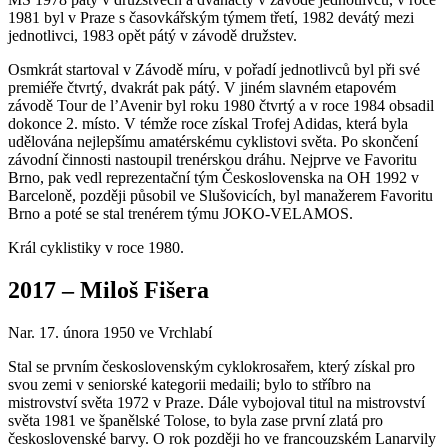
1981 byl v Praze s časovkářským týmem třetí, 1982 devátý mezi
jednotlivci, 1983 opět pátý v závodě družstev.
Osmkrát startoval v Závodě míru, v pořadí jednotlivců byl při své
premiéře čtvrtý, dvakrát pak pátý. V jiném slavném etapovém
závodě Tour de l’Avenir byl roku 1980 čtvrtý a v roce 1984 obsadil
dokonce 2. místo. V témže roce získal Trofej Adidas, která byla
udělována nejlepšímu amatérskému cyklistovi světa. Po skončení
závodní činnosti nastoupil trenérskou dráhu. Nejprve ve Favoritu
Brno, pak vedl reprezentační tým Československa na OH 1992 v
Barceloně, později působil ve Slušovicích, byl manažerem Favoritu
Brno a poté se stal trenérem týmu JOKO-VELAMOS.
Král cyklistiky v roce 1980.
2017 – Miloš Fišera
Nar. 17. února 1950 ve Vrchlabí
Stal se prvním československým cyklokrosařem, který získal pro
svou zemi v seniorské kategorii medaili; bylo to stříbro na
mistrovství světa 1972 v Praze. Dále vybojoval titul na mistrovství
světa 1981 ve španělské Tolose, to byla zase první zlatá pro
československé barvy. O rok později ho ve francouzském Lanarvily