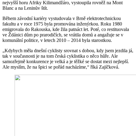
nejvyšší horu Afriky Kilimandžáro, vystoupila rovněž na Mont
Blanc a na Leninův štít.
Během závodní kariéry vystudovala v Brně elektrotechnickou
fakultu a v roce 1975 byla promována inženýrkou. Roku 1980
emigrovala do Rakouska, kde žila patnáct let. Poté, co restituovala
ve Ždánici dům po prarodičích, se vrátila domů a angažuje se v
komunální politice, v letech 2010 – 2014 byla starostkou.
„Kdybych měla dnešní cyklisty srovnat s dobou, kdy jsem jezdila já,
tak v současnosti je na tom česká cyklistika o něco hůře. Ale
samozřejmě konkurence je velká a je těžké se dostat mezi nejlepší.
Ale myslím, že na špici se pořád nacházíme,“ říká Zajíčková.