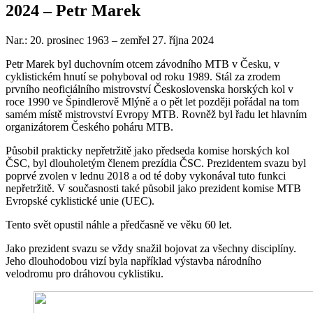
2024 – Petr Marek
Nar.: 20. prosinec 1963 – zemřel 27. října 2024
Petr Marek byl duchovním otcem závodního MTB v Česku, v
cyklistickém hnutí se pohyboval od roku 1989. Stál za zrodem
prvního neoficiálního mistrovství Československa horských kol v
roce 1990 ve Špindlerově Mlýně a o pět let později pořádal na tom
samém místě mistrovství Evropy MTB. Rovněž byl řadu let hlavním
organizátorem Českého poháru MTB.
Působil prakticky nepřetržitě jako předseda komise horských kol
ČSC, byl dlouholetým členem prezídia ČSC. Prezidentem svazu byl
poprvé zvolen v lednu 2018 a od té doby vykonával tuto funkci
nepřetržitě. V současnosti také působil jako prezident komise MTB
Evropské cyklistické unie (UEC).
Tento svět opustil náhle a předčasně ve věku 60 let.
Jako prezident svazu se vždy snažil bojovat za všechny disciplíny.
Jeho dlouhodobou vizí byla například výstavba národního
velodromu pro dráhovou cyklistiku.