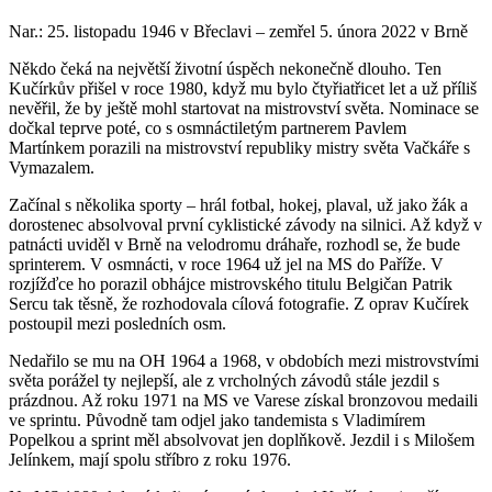
Nar.: 25. listopadu 1946 v Břeclavi – zemřel 5. února 2022 v Brně
Někdo čeká na největší životní úspěch nekonečně dlouho. Ten
Kučírkův přišel v roce 1980, když mu bylo čtyřiatřicet let a už příliš
nevěřil, že by ještě mohl startovat na mistrovství světa. Nominace se
dočkal teprve poté, co s osmnáctiletým partnerem Pavlem
Martínkem porazili na mistrovství republiky mistry světa Vačkáře s
Vymazalem.
Začínal s několika sporty – hrál fotbal, hokej, plaval, už jako žák a
dorostenec absolvoval první cyklistické závody na silnici. Až když v
patnácti uviděl v Brně na velodromu dráhaře, rozhodl se, že bude
sprinterem. V osmnácti, v roce 1964 už jel na MS do Paříže. V
rozjížďce ho porazil obhájce mistrovského titulu Belgičan Patrik
Sercu tak těsně, že rozhodovala cílová fotografie. Z oprav Kučírek
postoupil mezi posledních osm.
Nedařilo se mu na OH 1964 a 1968, v obdobích mezi mistrovstvími
světa porážel ty nejlepší, ale z vrcholných závodů stále jezdil s
prázdnou. Až roku 1971 na MS ve Varese získal bronzovou medaili
ve sprintu. Původně tam odjel jako tandemista s Vladimírem
Popelkou a sprint měl absolvovat jen doplňkově. Jezdil i s Milošem
Jelínkem, mají spolu stříbro z roku 1976.