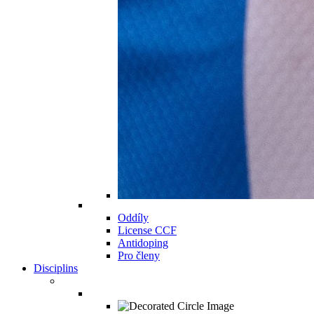
Oddíly
License CCF
Antidoping
Pro členy
Disciplins