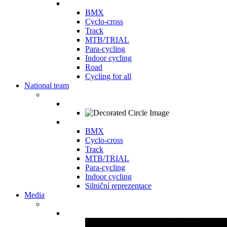
BMX
Cyclo-cross
Track
MTB/TRIAL
Para-cycling
Indoor cycling
Road
Cycling for all
National team
BMX
Cyclo-cross
Track
MTB/TRIAL
Para-cycling
Indoor cycling
Silniční reprezentace
Media