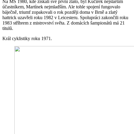
Na MS 1980, kde získali své první zlato, byl Kučírek nejstarším
účastníkem, Martínek nejmladším. Ale tohle spojení fungovalo
báječně, triumf zopakovali o rok později doma v Brně a zlatý
hattrick uzavřeli roku 1982 v Leicesteru. Spolupráci zakončili roku
1983 stříbrem z mistrovství světa. Z domácích šampionátů má 21
titulů.
Král cyklistiky roku 1971.