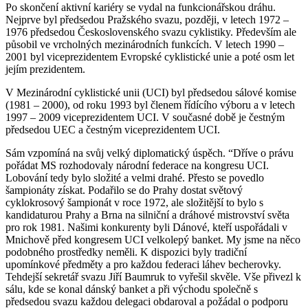
Po skončení aktivní kariéry se vydal na funkcionářskou dráhu.
Nejprve byl předsedou Pražského svazu, později, v letech 1972 –
1976 předsedou Československého svazu cyklistiky. Především ale
působil ve vrcholných mezinárodních funkcích. V letech 1990 –
2001 byl viceprezidentem Evropské cyklistické unie a poté osm let
jejím prezidentem.
V Mezinárodní cyklistické unii (UCI) byl předsedou sálové komise
(1981 – 2000), od roku 1993 byl členem řídícího výboru a v letech
1997 – 2009 viceprezidentem UCI. V současné době je čestným
předsedou UEC a čestným viceprezidentem UCI.
Sám vzpomíná na svůj velký diplomatický úspěch. “Dříve o právu
pořádat MS rozhodovaly národní federace na kongresu UCI.
Lobování tedy bylo složité a velmi drahé. Přesto se povedlo
šampionáty získat. Podařilo se do Prahy dostat světový
cyklokrosový šampionát v roce 1972, ale složitější to bylo s
kandidaturou Prahy a Brna na silniční a dráhové mistrovství světa
pro rok 1981. Našimi konkurenty byli Dánové, kteří uspořádali v
Mnichově před kongresem UCI velkolepý banket. My jsme na něco
podobného prostředky neměli. K dispozici byly tradiční
upomínkové předměty a pro každou federaci láhev becherovky.
Tehdejší sekretář svazu Jiří Baumruk to vyřešil skvěle. Vše přivezl k
sálu, kde se konal dánský banket a při východu společně s
předsedou svazu každou delegaci obdaroval a požádal o podporu