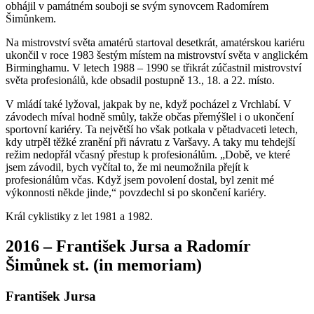
obhájil v památném souboji se svým synovcem Radomírem
Šimůnkem.
Na mistrovství světa amatérů startoval desetkrát, amatérskou kariéru
ukončil v roce 1983 šestým místem na mistrovství světa v anglickém
Birminghamu. V letech 1988 – 1990 se třikrát zúčastnil mistrovství
světa profesionálů, kde obsadil postupně 13., 18. a 22. místo.
V mládí také lyžoval, jakpak by ne, když pocházel z Vrchlabí. V
závodech míval hodně smůly, takže občas přemýšlel i o ukončení
sportovní kariéry. Ta největší ho však potkala v pětadvaceti letech,
kdy utrpěl těžké zranění při návratu z Varšavy. A taky mu tehdejší
režim nedopřál včasný přestup k profesionálům. „Době, ve které
jsem závodil, bych vyčítal to, že mi neumožnila přejít k
profesionálům včas. Když jsem povolení dostal, byl zenit mé
výkonnosti někde jinde,“ povzdechl si po skončení kariéry.
Král cyklistiky z let 1981 a 1982.
2016 – František Jursa a Radomír
Šimůnek st. (in memoriam)
František Jursa