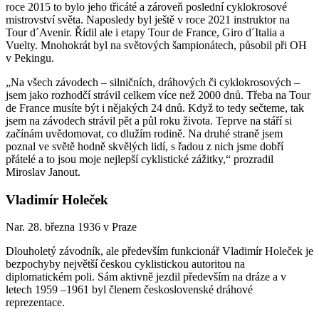
roce 2015 to bylo jeho třicáté a zároveň poslední cyklokrosové
mistrovství světa. Naposledy byl ještě v roce 2021 instruktor na
Tour d´Avenir. Řídil ale i etapy Tour de France, Giro d´Italia a
Vuelty. Mnohokrát byl na světových šampionátech, působil při OH
v Pekingu.
„Na všech závodech – silničních, dráhových či cyklokrosových –
jsem jako rozhodčí strávil celkem více než 2000 dnů. Třeba na Tour
de France musíte být i nějakých 24 dnů. Když to tedy sečteme, tak
jsem na závodech strávil pět a půl roku života. Teprve na stáří si
začínám uvědomovat, co dlužím rodině. Na druhé straně jsem
poznal ve světě hodně skvělých lidí, s řadou z nich jsme dobří
přátelé a to jsou moje nejlepší cyklistické zážitky,“ prozradil
Miroslav Janout.
Vladimír Holeček
Nar. 28. března 1936 v Praze
Dlouholetý závodník, ale především funkcionář Vladimír Holeček je
bezpochyby největší českou cyklistickou autoritou na
diplomatickém poli. Sám aktivně jezdil především na dráze a v
letech 1959 –1961 byl členem československé dráhové
reprezentace.