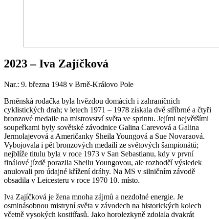
2023 – Iva Zajíčková
Nar.: 9. března 1948 v Brně-Královo Pole
Brněnská rodačka byla hvězdou domácích i zahraničních
cyklistických drah; v letech 1971 – 1978 získala dvě stříbrné a čtyři
bronzové medaile na mistrovství světa ve sprintu. Jejími největšími
soupeřkami byly sovětské závodnice Galina Carevová a Galina
Jermolajevová a Američanky Sheila Youngová a Sue Novaraová.
Vybojovala i pět bronzových medailí ze světových šampionátů;
nejblíže titulu byla v roce 1973 v San Sebastianu, kdy v první
finálové jízdě porazila Sheilu Youngovou, ale rozhodčí výsledek
anulovali pro údajné křížení dráhy. Na MS v silničním závodě
obsadila v Leicesteru v roce 1970 10. místo.
Iva Zajíčková je žena mnoha zájmů a nezdolné energie. Je
osminásobnou mistryní světa v závodech na historických kolech
včetně vysokých kostitřasů. Jako horolezkyně zdolala dvakrát