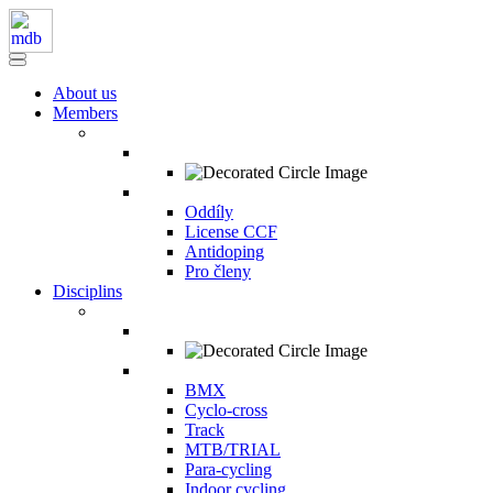
About us
Members
Oddíly
License CCF
Antidoping
Pro členy
Disciplins
BMX
Cyclo-cross
Track
MTB/TRIAL
Para-cycling
Indoor cycling