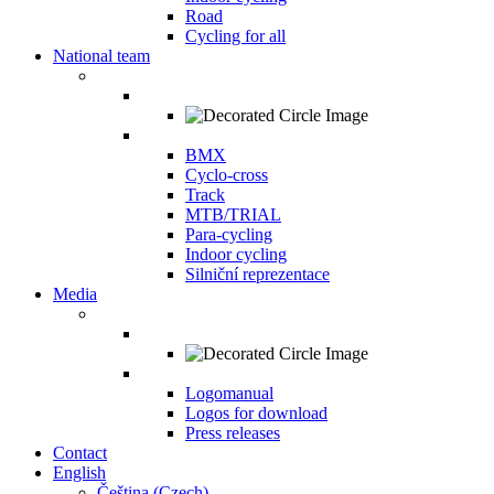
Road
Cycling for all
National team
BMX
Cyclo-cross
Track
MTB/TRIAL
Para-cycling
Indoor cycling
Silniční reprezentace
Media
Logomanual
Logos for download
Press releases
Contact
English
Čeština
(
Czech
)