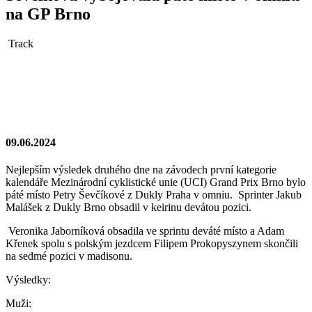
na GP Brno
Track
09.06.2024
Nejlepším výsledek druhého dne na závodech první kategorie
kalendáře Mezinárodní cyklistické unie (UCI) Grand Prix Brno bylo
páté místo Petry Ševčíkové z Dukly Praha v omniu. Sprinter Jakub
Malášek z Dukly Brno obsadil v keirinu devátou pozici.
Veronika Jaborníková obsadila ve sprintu deváté místo a Adam
Křenek spolu s polským jezdcem Filipem Prokopyszynem skončili
na sedmé pozici v madisonu.
Výsledky:
Muži: