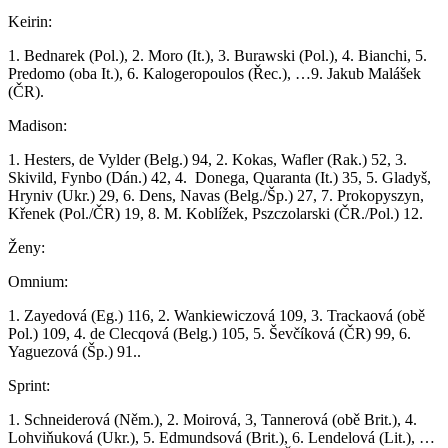
Keirin:
1. Bednarek (Pol.), 2. Moro (It.), 3. Burawski (Pol.), 4. Bianchi, 5.
Predomo (oba It.), 6. Kalogeropoulos (Řec.), …9. Jakub Malášek
(ČR).
Madison:
1. Hesters, de Vylder (Belg.) 94, 2. Kokas, Wafler (Rak.) 52, 3.
Skivild, Fynbo (Dán.) 42, 4. Donega, Quaranta (It.) 35, 5. Gladyš,
Hryniv (Ukr.) 29, 6. Dens, Navas (Belg./Šp.) 27, 7. Prokopyszyn,
Křenek (Pol./ČR) 19, 8. M. Koblížek, Pszczolarski (ČR./Pol.) 12.
Ženy:
Omnium:
1. Zayedová (Eg.) 116, 2. Wankiewiczová 109, 3. Trackaová (obě
Pol.) 109, 4. de Clecqová (Belg.) 105, 5. Ševčíková (ČR) 99, 6.
Yaguezová (Šp.) 91..
Sprint:
1. Schneiderová (Něm.), 2. Moirová, 3, Tannerová (obě Brit.), 4.
Lohviňuková (Ukr.), 5. Edmundsová (Brit.), 6. Lendelová (Lit.), …