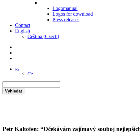
Logomanual
Logos for download
Press releases
Contact
English
Čeština
(
Czech
)
Vyhledat
Petr Kaltofen: “Očekávám zajímavý souboj nejlepšíc