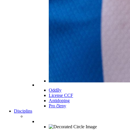
Oddíly
License CCF
Antidoping
Pro členy
Disciplins