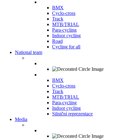
BMX
Cyclo-cross
Track
MTB/TRIAL
Para-cycling
Indoor cycling
Road
Cycling for all
National team
BMX
Cyclo-cross
Track
MTB/TRIAL
Para-cycling
Indoor cycling
Silniční reprezentace
Media