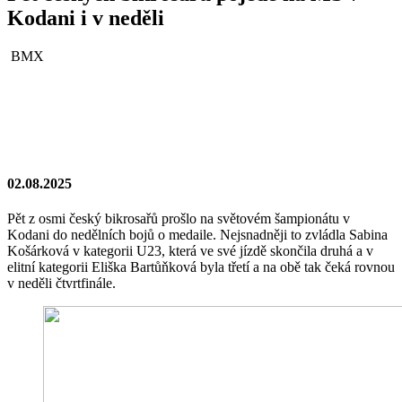
Kodani i v neděli
BMX
02.08.2025
Pět z osmi český bikrosařů prošlo na světovém šampionátu v
Kodani do nedělních bojů o medaile. Nejsnadněji to zvládla Sabina
Košárková v kategorii U23, která ve své jízdě skončila druhá a v
elitní kategorii Eliška Bartůňková byla třetí a na obě tak čeká rovnou
v neděli čtvrtfinále.