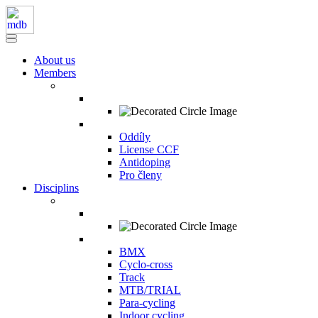
About us
Members
Oddíly
License CCF
Antidoping
Pro členy
Disciplins
BMX
Cyclo-cross
Track
MTB/TRIAL
Para-cycling
Indoor cycling