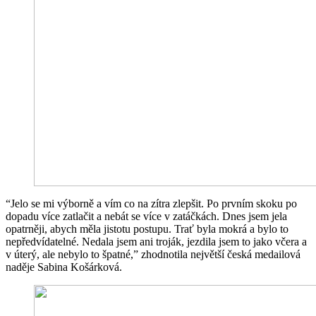
“Jelo se mi výborně a vím co na zítra zlepšit. Po prvním skoku po
dopadu více zatlačit a nebát se více v zatáčkách. Dnes jsem jela
opatrněji, abych měla jistotu postupu. Trať byla mokrá a bylo to
nepředvídatelné. Nedala jsem ani troják, jezdila jsem to jako včera a
v úterý, ale nebylo to špatné,” zhodnotila největší česká medailová
naděje Sabina Košárková.