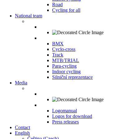
Road
Cycling for all
National team
BMX
Cyclo-cross
Track
MTB/TRIAL
Para-cycling
Indoor cycling
Silniční reprezentace
Media
Logomanual
Logos for download
Press releases
Contact
English
Čeština
(
Czech
)