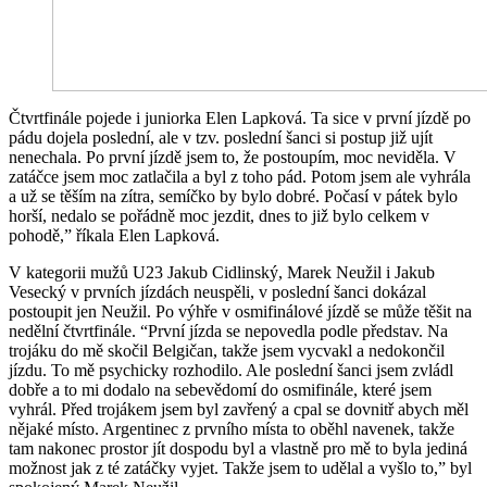
Čtvrtfinále pojede i juniorka Elen Lapková. Ta sice v první jízdě po
pádu dojela poslední, ale v tzv. poslední šanci si postup již ujít
nenechala. Po první jízdě jsem to, že postoupím, moc neviděla. V
zatáčce jsem moc zatlačila a byl z toho pád. Potom jsem ale vyhrála
a už se těším na zítra, semíčko by bylo dobré. Počasí v pátek bylo
horší, nedalo se pořádně moc jezdit, dnes to již bylo celkem v
pohodě,” říkala Elen Lapková.
V kategorii mužů U23 Jakub Cidlinský, Marek Neužil i Jakub
Vesecký v prvních jízdách neuspěli, v poslední šanci dokázal
postoupit jen Neužil. Po výhře v osmifinálové jízdě se může těšit na
nedělní čtvrtfinále. “První jízda se nepovedla podle představ. Na
trojáku do mě skočil Belgičan, takže jsem vycvakl a nedokončil
jízdu. To mě psychicky rozhodilo. Ale poslední šanci jsem zvládl
dobře a to mi dodalo na sebevědomí do osmifinále, které jsem
vyhrál. Před trojákem jsem byl zavřený a cpal se dovnitř abych měl
nějaké místo. Argentinec z prvního místa to oběhl navenek, takže
tam nakonec prostor jít dospodu byl a vlastně pro mě to byla jediná
možnost jak z té zatáčky vyjet. Takže jsem to udělal a vyšlo to,” byl