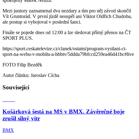
spokojený Marek Neužil.
Mezi juniory zaznamenal dva nezdary a tím pro něj závod skončil
Vít Gruntorád. V první jízdě neuspěl ani Viktor Oldřich Chudoba,
ale postup si vybojoval v poslední šanci.
Finále se pojede dnes od 12:00 a lze sledovat přímý přenos na ČT
SPORT PLUS.
https://sport.ceskatelevize.cz/clanek/ostatni/program-vysilani-ct-
sport-na-webu-v-mobilu-a-hbbtv/5ddda79bfccd259ea46d41bc#live
FOTO Filip Bezděk
Autor článku: Jaroslav Cícha
Související
Košárková šestá na MS v BMX. Závěrečné boje
zrušil silný vítr
BMX