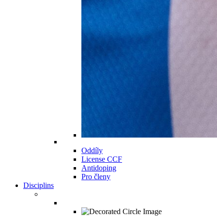
Oddíly
License CCF
Antidoping
Pro členy
Disciplins