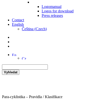
Logomanual
Logos for download
Press releases
Contact
English
Čeština
(
Czech
)
Vyhledat
Para-cyklistika – Pravidla / Klasifikace