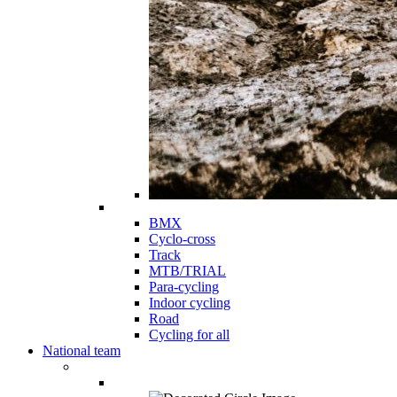
BMX
Cyclo-cross
Track
MTB/TRIAL
Para-cycling
Indoor cycling
Road
Cycling for all
National team