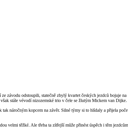
 závodu odstoupili, statečně zbylý kvartet českých jezdců bojuje na 57
šak stále vévodí nizozemské trio v čele se žlutým Mickem van Dijke.
 tak náročným kopcem na závěr. Silné týmy si to hlídaly a přijela poče
ou velmi těžké. Ale třeba ta zítřejší může přinést úspěch i těm jezdcům,