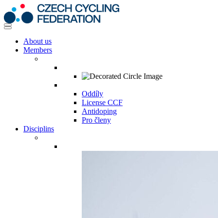
About us
Members
Oddíly
License CCF
Antidoping
Pro členy
Disciplins