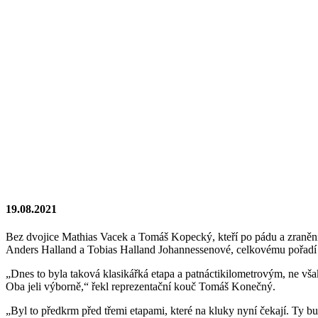
19.08.2021
Bez dvojice Mathias Vacek a Tomáš Kopecký, kteří po pádu a zranění ze
Anders Halland a Tobias Halland Johannessenové, celkovému pořadí v
„Dnes to byla taková klasikářká etapa a patnáctikilometrovým, ne však
Oba jeli výborně,“ řekl reprezentační kouč Tomáš Konečný.
„Byl to předkrm před třemi etapami, které na kluky nyní čekají. Ty bud