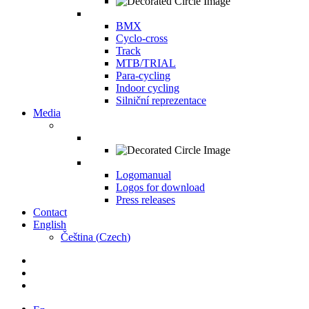
BMX
Cyclo-cross
Track
MTB/TRIAL
Para-cycling
Indoor cycling
Silniční reprezentace
Media
Logomanual
Logos for download
Press releases
Contact
English
Čeština
(
Czech
)