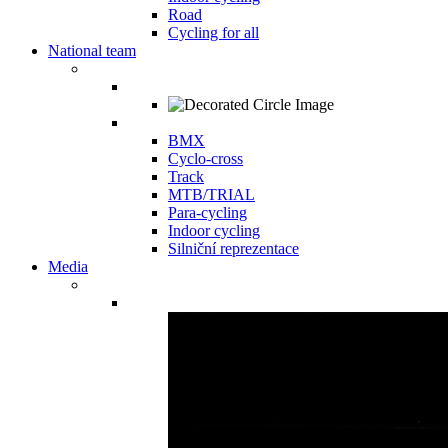
Road
Cycling for all
National team
BMX
Cyclo-cross
Track
MTB/TRIAL
Para-cycling
Indoor cycling
Silniční reprezentace
Media