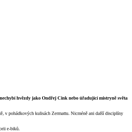
nechybí hvězdy jako Ondřej Cink nebo úřadující mistryně světa
tě, v pohádkových kulisách Zermattu. Nicméně ani další disciplíny
rii e-biků.