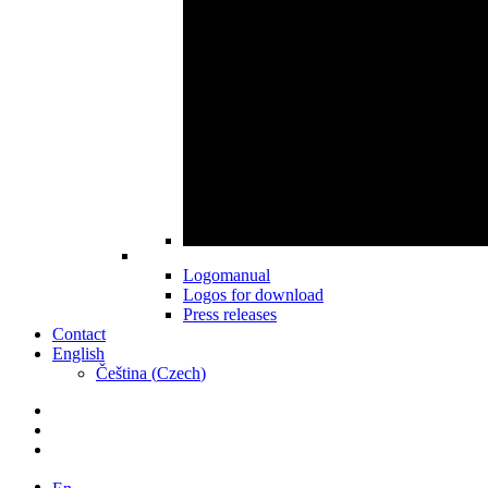
Logomanual
Logos for download
Press releases
Contact
English
Čeština
(
Czech
)