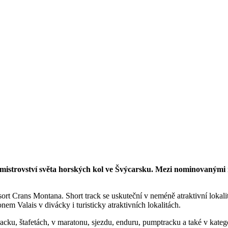
 mistrovství světa horských kol ve Švýcarsku. Mezi nominovanými 
rt Crans Montana. Short track se uskuteční v neméně atraktivní lokali
em Valais v divácky i turisticky atraktivních lokalitách.
acku, štafetách, v maratonu, sjezdu, enduru, pumptracku a také v katego