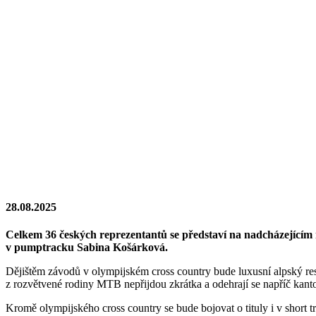
28.08.2025
Celkem 36 českých reprezentantů se představí na nadcházejícím
v pumptracku Sabina Košárková.
Dějištěm závodů v olympijském cross country bude luxusní alpský reso
z rozvětvené rodiny MTB nepřijdou zkrátka a odehrají se napříč kanton
Kromě olympijského cross country se bude bojovat o tituly i v short tr