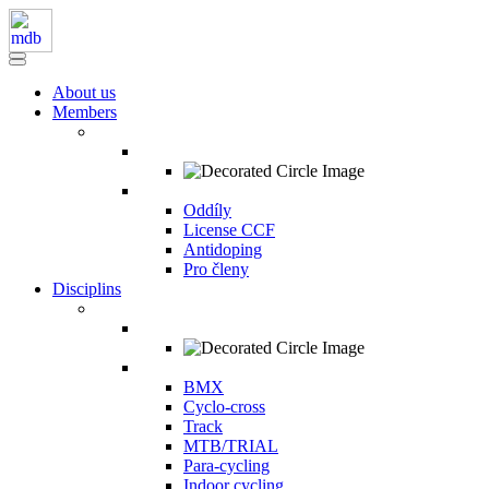
About us
Members
Oddíly
License CCF
Antidoping
Pro členy
Disciplins
BMX
Cyclo-cross
Track
MTB/TRIAL
Para-cycling
Indoor cycling