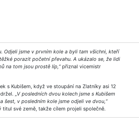
 Odjeli jsme v prvním kole a byli tam všichni, kteří
těžké porazit početní převahu. A ukázalo se, že lidi
ů na tom jsou prostě líp,“
přiznal vicemistr
k s Kubišem, když ve stoupání na Zlatníky asi 12
držel. „
V posledních dvou kolech jsme s Kubišem
a šest, v posledním kole jsme odjeli ve dvou,“
 titul své země, takže cílem projeli společně.