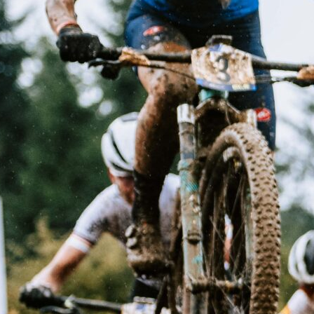
.08.2026
icarová druhá v etapě na Ncupu
Nizozemsku, Češky ovládly soutěž týmů
.07.2026
niorky zářily ve Francii
.07.2026
ábková a Vojtěch slaví tituly mezi kadety
.07.2026
ecommended