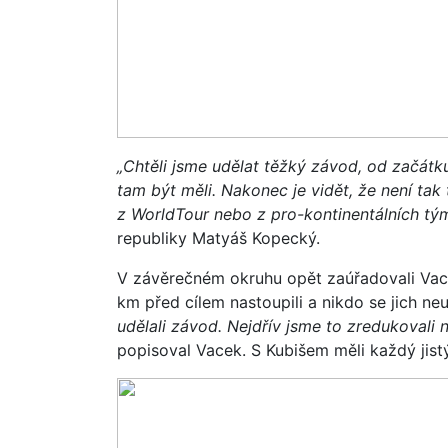
„Chtěli jsme udělat těžký závod, od začátku.
tam být měli. Nakonec je vidět, že není tak 
z WorldTour nebo z pro-kontinentálních tým
republiky Matyáš Kopecký.
V závěrečném okruhu opět zaúřadovali Vace
km před cílem nastoupili a nikdo se jich neu
udělali závod. Nejdřív jsme to zredukovali n
popisoval Vacek. S Kubišem měli každý jistý