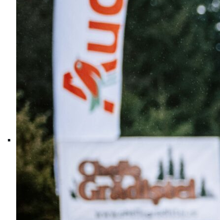
01
Šp
v 
26
Ju
15
Dr
13
R