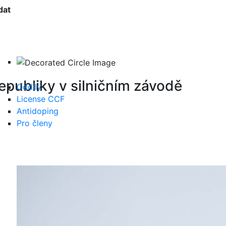
dat
epubliky v silničním závodě
Oddíly
License CCF
Antidoping
Pro členy