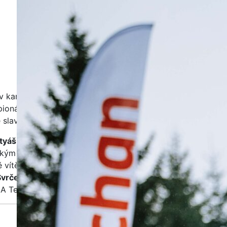
v kariéře cyklistickým mistrem republiky v silničním
S
mpionátu ČR a SR v Bánovcích nad Bebravou potvrdil
 slavil double.
Č
tyáš Kopecký
(Novo Nordisk), třetí byl obhájce
R
ským šampionem se stal
Lukáš Kubiš
(Unibet), který
v
ě vítězů ho doprovodili další dva borci, kteří působí
Svrček
(Soudal-Quick Step), bronz vítěz časovky
Si
A Team Emirates).
Bu
co