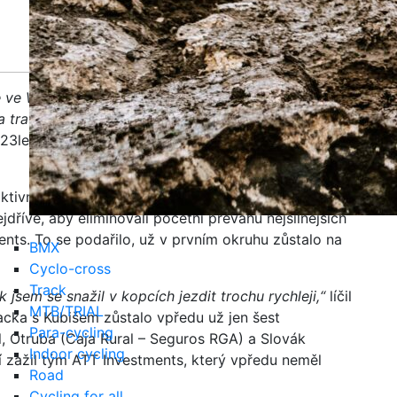
 ve WorldTour na těch největších světových
trati spoustu sil, ale stálo to za to. Věřím, že budu
23letý Vacek, který svůj první domácí titul vybojoval
tivní a potvrdil se scénář, že se profesionálové ze
dříve, aby eliminovali početní převahu nejsilnějších
nts. To se podařilo, už v prvním okruhu zůstalo na
BMX
Cyclo-cross
Track
ak jsem se snažil v kopcích jezdit trochu rychleji,“
líčil
MTB/TRIAL
cka s Kubišem zůstalo vpředu už jen šest
Para-cycling
l, Otruba (Caja Rural – Seguros RGA) a Slovák
Indoor cycling
í zažil tým ATT Investments, který vpředu neměl
Road
Cycling for all