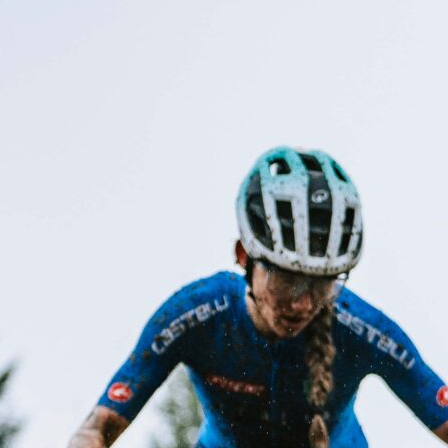
ouvisející
eští junioři si podmanili
egionem Orlicka: Tesařík
ítězem, Zaňka druhý
lnice
kovská bere evropský bronz v cross
untry