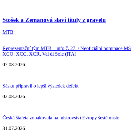
Stošek a Zemanová slaví tituly z gravelu
MTB
Reprezentační tým MTB – info č. 27. / Neoficiální nominace MS
XCO, XCC, XCR, Val di Sole (ITA)
07.08.2026
Sásku připravil o lepší výsledek defekt
02.08.2026
Česká štafeta zopakovala na mistrovství Evropy šesté místo
31.07.2026