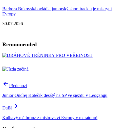
Barbora Bukovská ovládla juniorský short track a je mistryní
Evropy
30.07.2026
Recommended
Post
Předchozí
navigation
Junior Ondřej Kolečík desátý na SP ve sjezdu v Leogangu
Další
Kulhavý má bronz z mistrovství Evropy v maratonu!