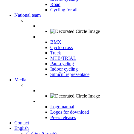
Road
Cycling for all
National team
BMX
Cyclo-cross
Track
MTB/TRIAL
Para-cycling
Indoor cycling
Silniční reprezentace
Media
Logomanual
Logos for download
Press releases
Contact
English
Čeština
(
Czech
)