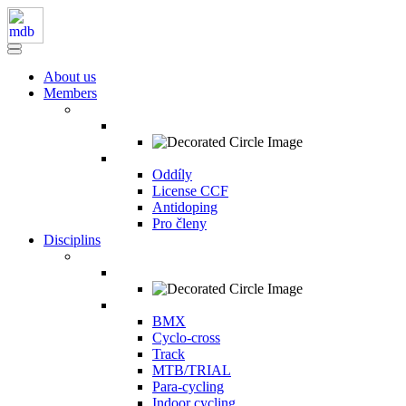
About us
Members
Oddíly
License CCF
Antidoping
Pro členy
Disciplins
BMX
Cyclo-cross
Track
MTB/TRIAL
Para-cycling
Indoor cycling