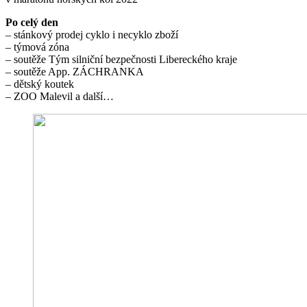
Po celý den
– stánkový prodej cyklo i necyklo zboží
– týmová zóna
– soutěže Tým silniční bezpečnosti Libereckého kraje
– soutěže App. ZÁCHRANKA
– dětský koutek
– ZOO Malevil a další…