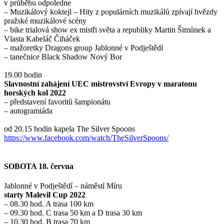
v průběhu odpoledne
– Muzikálový koktejl – Hity z populárních muzikálů zpívají hvězdy
pražské muzikálové scény
– bike trialová show ex mistři světa a republiky Martin Šimůnek a
Vlasta Kabeláč Čiháček
– mažoretky Dragons group Jablonné v Podještědí
– tanečnice Black Shadow Nový Bor
19.00 hodin
Slavnostní zahájení UEC mistrovství Evropy v maratonu
horských kol 2022
– představení favoritů šampionátu
– autogramiáda
od 20.15 hodin kapela The Silver Spoons
https://www.facebook.com/watch/TheSilverSpoons/
SOBOTA 18. června
Jablonné v Podještědí – náměstí Míru
starty Malevil Cup 2022
– 08.30 hod. A trasa 100 km
– 09.30 hod. C trasa 50 km a D trasa 30 km
– 10.30 hod. B trasa 70 km