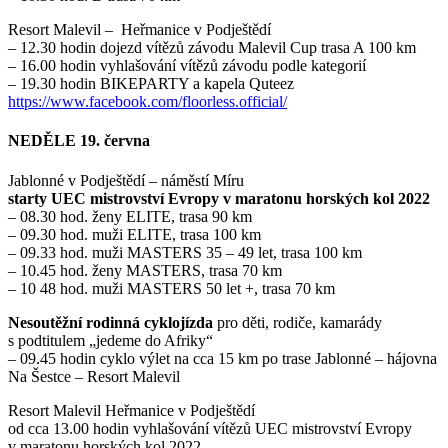
Resort Malevil – Heřmanice v Podještědí
– 12.30 hodin dojezd vítězů závodu Malevil Cup trasa A 100 km
– 16.00 hodin vyhlašování vítězů závodu podle kategorií
– 19.30 hodin BIKEPARTY a kapela Quteez
https://www.facebook.com/floorless.official/
NEDĚLE 19. června
Jablonné v Podještědí – náměstí Míru
starty UEC mistrovství Evropy v maratonu horských kol 2022
– 08.30 hod. ženy ELITE, trasa 90 km
– 09.30 hod. muži ELITE, trasa 100 km
– 09.33 hod. muži MASTERS 35 – 49 let, trasa 100 km
– 10.45 hod. ženy MASTERS, trasa 70 km
– 10 48 hod. muži MASTERS 50 let +, trasa 70 km
Nesoutěžní rodinná cyklojízda
pro děti, rodiče, kamarády
s podtitulem „jedeme do Afriky“
– 09.45 hodin cyklo výlet na cca 15 km po trase Jablonné – hájovna
Na Šestce – Resort Malevil
Resort Malevil Heřmanice v Podještědí
od cca 13.00 hodin vyhlašování vítězů UEC mistrovství Evropy
v maratonu horských kol 2022