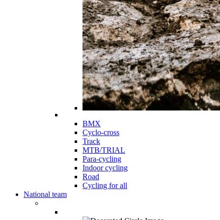
BMX
Cyclo-cross
Track
MTB/TRIAL
Para-cycling
Indoor cycling
Road
Cycling for all
National team