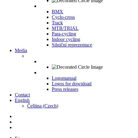
BMX
Cyclo-cross
Track
MTB/TRIAL
Para-cycling
Indoor cycling
Silniční reprezentace
Media
Logomanual
Logos for download
Press releases
Contact
English
Čeština
(
Czech
)