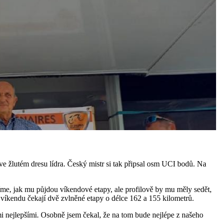
ve žlutém dresu lídra. Český mistr si tak připsal osm UCI bodů. Na
díme, jak mu půjdou víkendové etapy, ale profilově by mu měly sedět,
 víkendu čekají dvě zvlněné etapy o délce 162 a 155 kilometrů.
emi nejlepšími. Osobně jsem čekal, že na tom bude nejlépe z našeho