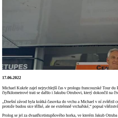
17.06.2022
Michael Kukrle zajel nejrychlejší čas v prologu francouzské Tour du 
čtyřkilometrové trati se dařilo i Jakubu Otrubovi, který dokončil na čtv
„Dnešní závod byla krátká časovka do vrchu a Michael v ní zvítězil c
protože budou sice těžké, ale ne extrémně vrchařské,“ popsal vítězst
Prolog se jel za dvaatřicetistupňového horka, ve kterém Jakub Otruba 