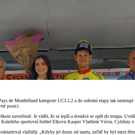
Pays de Montbéliard kategorie UCI 2.2 a do sobotní etapy tak nastoupí 
rté pozici.
elkem suverénně. Je vidět, že se lepší a dostává se opět do tempa. Uvi
ví Kukrleho sportovní ředitel Elkovu Kasper Vladimír Vávra. Cyklisty o
odstartoval vlažněji. „Kdyby jel doraz od startu, určitě by byl mezi tř