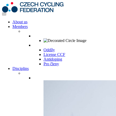
About us
Members
Oddíly
License CCF
Antidoping
Pro členy
Disciplins