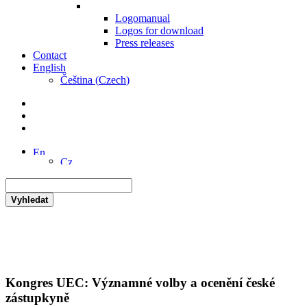
Logomanual
Logos for download
Press releases
Contact
English
Čeština
(
Czech
)
Vyhledat
Kongres UEC: Významné volby a ocenění české
zástupkyně