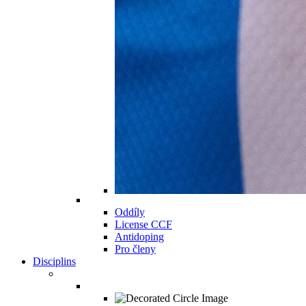
Oddíly
License CCF
Antidoping
Pro členy
Disciplins