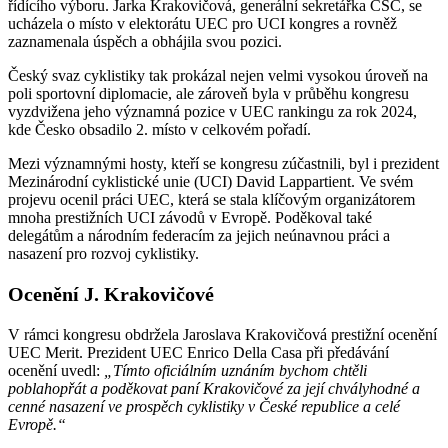
řídícího výboru. Jarka Krakovičová, generální sekretářka ČSC, se
ucházela o místo v elektorátu UEC pro UCI kongres a rovněž
zaznamenala úspěch a obhájila svou pozici.
Český svaz cyklistiky tak prokázal nejen velmi vysokou úroveň na
poli sportovní diplomacie, ale zároveň byla v průběhu kongresu
vyzdvižena jeho významná pozice v UEC rankingu za rok 2024,
kde Česko obsadilo 2. místo v celkovém pořadí.
Mezi významnými hosty, kteří se kongresu zúčastnili, byl i prezident
Mezinárodní cyklistické unie (UCI) David Lappartient. Ve svém
projevu ocenil práci UEC, která se stala klíčovým organizátorem
mnoha prestižních UCI závodů v Evropě. Poděkoval také
delegátům a národním federacím za jejich neúnavnou práci a
nasazení pro rozvoj cyklistiky.
Ocenění J. Krakovičové
V rámci kongresu obdržela Jaroslava Krakovičová prestižní ocenění
UEC Merit. Prezident UEC Enrico Della Casa při předávání
ocenění uvedl:
„Tímto oficiálním uznáním bychom chtěli
poblahopřát a poděkovat paní Krakovičové za její chvályhodné a
cenné nasazení ve prospěch cyklistiky v České republice a celé
Evropě.“