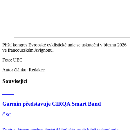
Příští kongres Evropské cyklistické unie se uskuteční v březnu 2026
ve francouzském Avignonu.
Foto: UEC
Autor článku: Redakce
Související
Garmin představuje CIRQA Smart Band
ČSC
Zpráva, kterou nechce dostat žádný táta, aneb když technologie