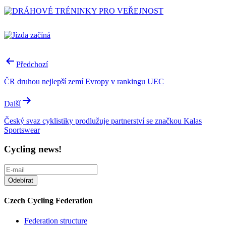
Post
Předchozí
navigation
ČR druhou nejlepší zemí Evropy v rankingu UEC
Další
Český svaz cyklistiky prodlužuje partnerství se značkou Kalas
Sportswear
Cycling news!
Czech Cycling Federation
Federation structure