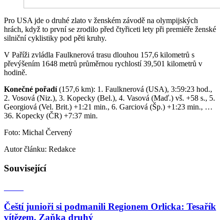
Pro USA jde o druhé zlato v ženském závodě na olympijských
hrách, když to první se zrodilo před čtyřiceti lety při premiéře ženské
silniční cyklistiky pod pěti kruhy.
V Paříži zvládla Faulknerová trasu dlouhou 157,6 kilometrů s
převýšením 1648 metrů průměrnou rychlostí 39,501 kilometrů v
hodině.
Konečné pořadí
(157,6 km): 1. Faulknerová (USA), 3:59:23 hod.,
2. Vosová (Niz.), 3. Kopecky (Bel.), 4. Vasová (Maď.) vš. +58 s., 5.
Georgiová (Vel. Brit.) +1:21 min., 6. Garciová (Šp.) +1:23 min., …
36. Kopecky (ČR) +7:37 min.
Foto: Michal Červený
Autor článku: Redakce
Související
Čeští junioři si podmanili Regionem Orlicka: Tesařík
vítězem, Zaňka druhý