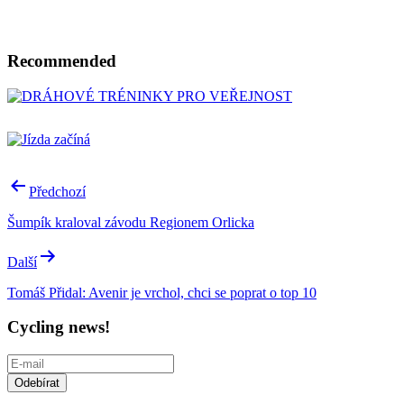
Recommended
Post
Předchozí
navigation
Šumpík kraloval závodu Regionem Orlicka
Další
Tomáš Přidal: Avenir je vrchol, chci se poprat o top 10
Cycling news!