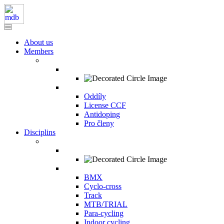
About us
Members
Oddíly
License CCF
Antidoping
Pro členy
Disciplins
BMX
Cyclo-cross
Track
MTB/TRIAL
Para-cycling
Indoor cycling