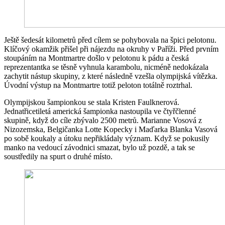
Ještě šedesát kilometrů před cílem se pohybovala na špici pelotonu.
Klíčový okamžik přišel při nájezdu na okruhy v Paříži. Před prvním
stoupáním na Montmartre došlo v pelotonu k pádu a česká
reprezentantka se těsně vyhnula karambolu, nicméně nedokázala
zachytit nástup skupiny, z které následně vzešla olympijská vítězka.
Úvodní výstup na Montmartre totiž peloton totálně roztrhal.
Olympijskou šampionkou se stala Kristen Faulknerová.
Jednatřicetiletá americká šampionka nastoupila ve čtyřčlenné
skupině, když do cíle zbývalo 2500 metrů. Marianne Vosová z
Nizozemska, Belgičanka Lotte Kopecky i Maďarka Blanka Vasová
po sobě koukaly a útoku nepřikládaly význam. Když se pokusily
manko na vedoucí závodnici smazat, bylo už pozdě, a tak se
soustředily na spurt o druhé místo.