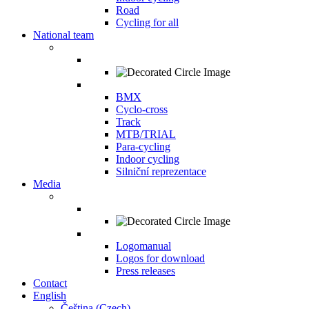
Road
Cycling for all
National team
BMX
Cyclo-cross
Track
MTB/TRIAL
Para-cycling
Indoor cycling
Silniční reprezentace
Media
Logomanual
Logos for download
Press releases
Contact
English
Čeština
(
Czech
)