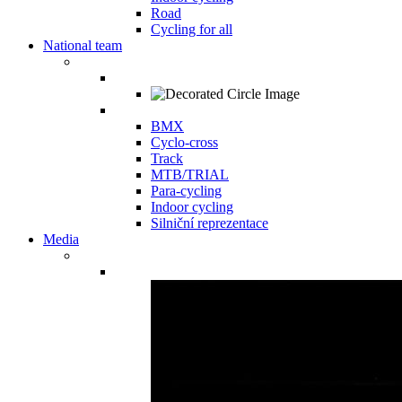
Road
Cycling for all
National team
BMX
Cyclo-cross
Track
MTB/TRIAL
Para-cycling
Indoor cycling
Silniční reprezentace
Media