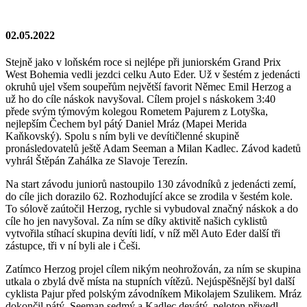
02.05.2022
Stejně jako v loňském roce si nejlépe při juniorském Grand Prix
West Bohemia vedli jezdci celku Auto Eder. Už v šestém z jedenácti
okruhů ujel všem soupeřům největší favorit Němec Emil Herzog a
už ho do cíle náskok navyšoval. Cílem projel s náskokem 3:40
přede svým týmovým kolegou Rometem Pajurem z Lotyška,
nejlepším Čechem byl pátý Daniel Mráz (Mapei Merida
Kaňkovský). Spolu s ním byli ve devítičlenné skupině
pronásledovatelů ještě Adam Seeman a Milan Kadlec. Závod kadetů
vyhrál Štěpán Zahálka ze Slavoje Terezín.
Na start závodu juniorů nastoupilo 130 závodníků z jedenácti zemí,
do cíle jich dorazilo 62. Rozhodující akce se zrodila v šestém kole.
To sólově zaútočil Herzog, rychle si vybudoval značný náskok a do
cíle ho jen navyšoval. Za ním se díky aktivitě našich cyklistů
vytvořila stíhací skupina devíti lidí, v níž měl Auto Eder další tři
zástupce, tři v ní byli ale i Češi.
Zatímco Herzog projel cílem nikým neohrožován, za ním se skupina
utkala o zbylá dvě místa na stupních vítězů. Nejúspěšnější byl další
cyklista Pajur před polským závodníkem Mikolajem Szulikem. Mráz
dokončil pátý, Seeman sedmý a Kadlec devátý, peloton přivedl