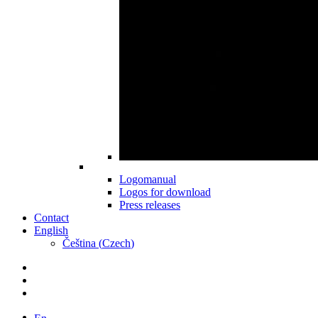
Logomanual
Logos for download
Press releases
Contact
English
Čeština
(
Czech
)