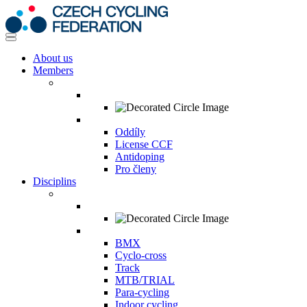
About us
Members
Oddíly
License CCF
Antidoping
Pro členy
Disciplins
BMX
Cyclo-cross
Track
MTB/TRIAL
Para-cycling
Indoor cycling