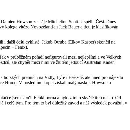
n Damien Howson ze stáje Mitchelton Scott. Uspěli i Češi. Dnes
vý kolega vítěze Novozélanďan Jack Bauer a třetí je klasifikován
i i další čeští cyklisté. Jakub Otruba (Elkov Kasper) skončil na
lpecin – Fenix).
 však v průběžném pořadí nefigurovali mezi nejlepšími a ve Velkých
 jezdců, ale chyběl mezi nimi ve žlutém jedoucí Australan Kaden
a horských prémiích na Vidly, Lyře i Hvězdě, ale hned pro nájezdu
ti Ecce Homo. V posledním kopci získali malý náskok Howson a
zatáčce jsem skočil Eenkhoorna a bylo z toho skvělé třetí místo. Od
já i celý tým. Pro tým to byl důležitý závod a náš výsledek považuji v