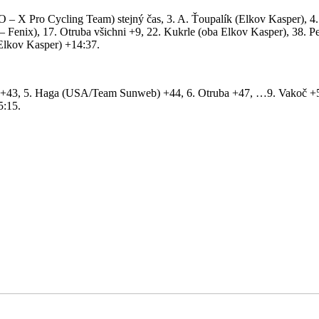
O – X Pro Cycling Team) stejný čas, 3. A. Ťoupalík (Elkov Kasper), 
 Fenix), 17. Otruba všichni +9, 22. Kukrle (oba Elkov Kasper), 38. P
Elkov Kasper) +14:37.
 +43, 5. Haga (USA/Team Sunweb) +44, 6. Otruba +47, …9. Vakoč +55,
5:15.