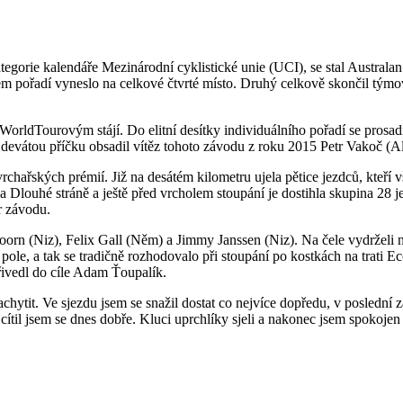
gorie kalendáře Mezinárodní cyklistické unie (UCI), se stal Australa
ém pořadí vyneslo na celkové čtvrté místo. Druhý celkově skončil týmo
WorldTourovým stájí. Do elitní desítky individuálního pořadí se prosadil
 devátou příčku obsadil vítěz tohoto závodu z roku 2015 Petr Vakoč (A
rchařských prémií. Již na desátém kilometru ujela pětice jezdců, kteří
na Dlouhé stráně a ještě před vrcholem stoupání je dostihla skupina 28
r závodu.
orn (Niz), Felix Gall (Něm) a Jimmy Janssen (Niz). Na čele vydrželi n
í pole, a tak se tradičně rozhodovalo při stoupání po kostkách na tra
řivedl do cíle Adam Ťoupalík.
achytit. Ve sjezdu jsem se snažil dostat co nejvíce dopředu, v poslední 
ítil jsem se dnes dobře. Kluci uprchlíky sjeli a nakonec jsem spokojen 