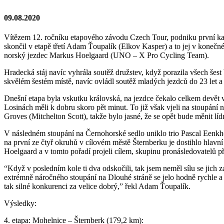
09.08.2020
Vítězem 12. ročníku etapového závodu Czech Tour, podniku první kate
skončil v etapě třetí Adam Ťoupalík (Elkov Kasper) a to jej v konečn
norský jezdec Markus Hoelgaard (UNO – X Pro Cycling Team).
Hradecká stáj navíc vyhrála soutěž družstev, když porazila všech šest 
skvělém šestém místě, navíc ovládl soutěž mladých jezdců do 23 let a
Dnešní etapa byla vskutku královská, na jezdce čekalo celkem devět v
Losinách měli k dobru skoro pět minut. To již však vjeli na stoupání 
Groves (Mitchelton Scott), takže bylo jasné, že se opět bude měnit líd
V následném stoupání na Černohorské sedlo uniklo trio Pascal Eenkho
na první ze čtyř okruhů v cílovém městě Šternberku je dostihlo hlavn
Hoelgaard a v tomto pořadí projeli cílem, skupinu pronásledovatelů p
“Když v posledním kole ti dva odskočili, tak jsem neměl sílu se jich z
extrémně náročného stoupání na Dlouhé stráně se jelo hodně rychle a c
tak silné konkurenci za velice dobrý,” řekl Adam Ťoupalík.
Výsledky:
4. etapa: Mohelnice – Šternberk (179,2 km):