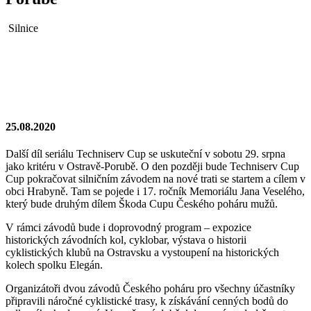
Silnice
25.08.2020
Další díl seriálu Techniserv Cup se uskuteční v sobotu 29. srpna
jako kritéru v Ostravě-Porubě. O den později bude Techniserv Cup
Cup pokračovat silničním závodem na nové trati se startem a cílem v
obci Hrabyně. Tam se pojede i 17. ročník Memoriálu Jana Veselého,
který bude druhým dílem Škoda Cupu Českého poháru mužů.
V rámci závodů bude i doprovodný program – expozice
historických závodních kol, cyklobar, výstava o historii
cyklistických klubů na Ostravsku a vystoupení na historických
kolech spolku Elegán.
Organizátoři dvou závodů Českého poháru pro všechny účastníky
připravili náročné cyklistické trasy, k získávání cenných bodů do