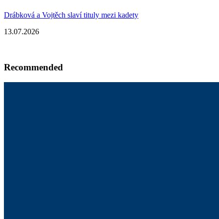
Drábková a Vojtěch slaví tituly mezi kadety
13.07.2026
Recommended