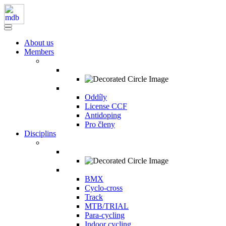
About us
Members
Oddíly
License CCF
Antidoping
Pro členy
Disciplins
BMX
Cyclo-cross
Track
MTB/TRIAL
Para-cycling
Indoor cycling