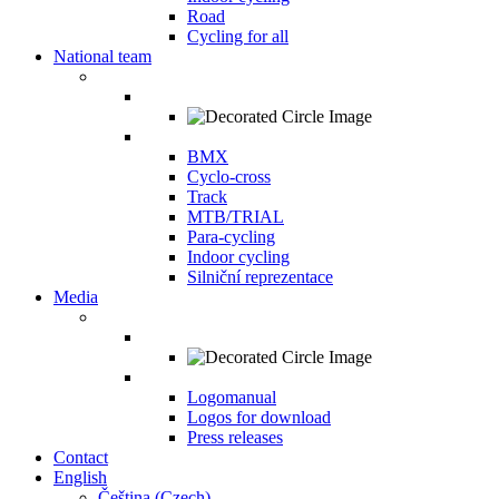
Road
Cycling for all
National team
BMX
Cyclo-cross
Track
MTB/TRIAL
Para-cycling
Indoor cycling
Silniční reprezentace
Media
Logomanual
Logos for download
Press releases
Contact
English
Čeština
(
Czech
)