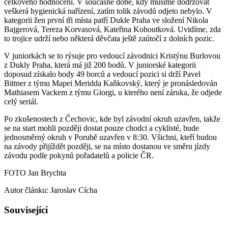
celkového hodnocení. V současné době, kdy musíme dodržovat
veškerá hygienická nařízení, zatím tolik závodů odjeto nebylo. V
kategorii žen první tři místa patří Dukle Praha ve složení Nikola
Bajgerová, Tereza Korvasová, Kateřina Kohoutková. Uvidíme, zda
to trojice udrží nebo některá děvčata ještě zaútočí z dolních pozic.
V juniorkách se to rýsuje pro vedoucí závodnici Kristýnu Burlovou
z Dukly Praha, která má již 200 bodů. V juniorské kategorii
doposud získalo body 49 borců a vedoucí pozici si drží Pavel
Bittner z týmu Mapei Meridda Kaňkovský, který je pronásledován
Mathiasem Vackem z týmu Giorgi, u kterého není záruka, že odjede
celý seriál.
Po zkušenostech z Čechovic, kde byl závodní okruh uzavřen, takže
se na start mohli později dostat pouze chodci a cyklisté, bude
jednosměrný okruh v Porubě uzavřen v 8:30. Všichni, kteří budou
na závody přijíždět později, se na místo dostanou ve směru jízdy
závodu podle pokynů pořadatelů a policie ČR.
FOTO Jan Brychta
Autor článku: Jaroslav Cícha
Související