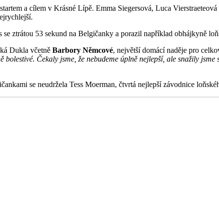
se startem a cílem v Krásné Lípě. Emma Siegersová, Luca Vierstraeteov
jrychlejší.
 se ztrátou 53 sekund na Belgičanky a porazil například obhájkyně lo
žská Dukla včetně
Barbory Němcové
, největší domácí naděje pro celko
ě bolestivé. Čekaly jsme, že nebudeme úplně nejlepší, ale snažily jsme 
lgičankami se neudržela Tess Moerman, čtvrtá nejlepší závodnice loňské