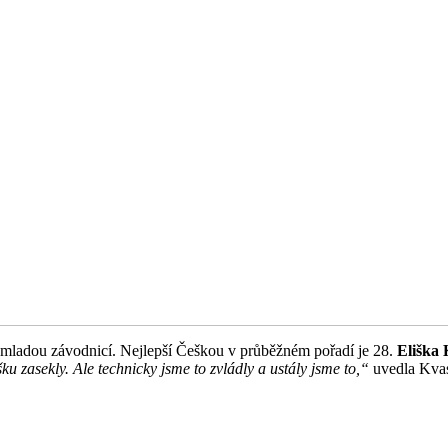
ší mladou závodnicí. Nejlepší Češkou v průběžném pořadí je 28.
Eliška
ku zasekly. Ale technicky jsme to zvládly a ustály jsme to,“
uvedla Kva