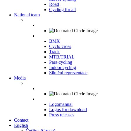
Road
Cycling for all
National team
BMX
Cyclo-cross
Track
MTB/TRIAL
Para-cycling
Indoor cycling
Silniční reprezentace
Media
Logomanual
Logos for download
Press releases
Contact
English
Čeština
(
Czech
)