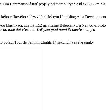
á a Ella Heremansová trať projely průměrnou rychlostí 42,393 km/h a
ňského celkového vítězství, britský tým Handsling Alba Development.
vou klasifikaci, ztratila 1:52 na vítězné Belgičanky, a Němcová proto
se do toho dát všechno. Teď jsou před námi tři otevřené dny a
ho pořadí Tour de Feminin ztratila 14 sekund na své krajanky.