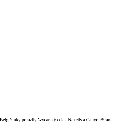
 Belgičanky porazily švýcarský celek Nexetis a Canyon/Sram