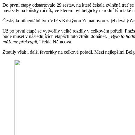
Do první etapy odstartovalo 29 sestav, na které čekala zvlněná trať 
navázaly na loňský ročník, ve kterém byl belgický národní tým také ne
Český kontinentální tým VIF s Kristýnou Zemanovou zajel devátý čas
Už po první etapě se vytvořily velké rozdíly v celkovém pořadí. Pra
bude muset v následujících etapách tuto ztrátu dohánět.
„Bylo to hodn
můžeme překvapit,“
řekla Němcová.
Ztratily však i další favoritky na celkové pořadí. Mezi nejlepšími Be