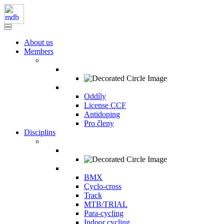
About us
Members
Oddíly
License CCF
Antidoping
Pro členy
Disciplins
BMX
Cyclo-cross
Track
MTB/TRIAL
Para-cycling
Indoor cycling