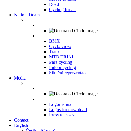
Road
Cycling for all
National team
BMX
Cyclo-cross
Track
MTB/TRIAL
Para-cycling
Indoor cycling
Silniční reprezentace
Media
Logomanual
Logos for download
Press releases
Contact
English
Čeština
(
Czech
)