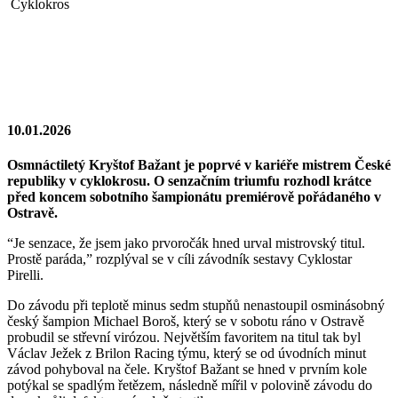
Cyklokros
10.01.2026
Osmnáctiletý Kryštof Bažant je poprvé v kariéře mistrem České
republiky v cyklokrosu. O senzačním triumfu rozhodl krátce
před koncem sobotního šampionátu premiérově pořádaného v
Ostravě.
“Je senzace, že jsem jako prvoročák hned urval mistrovský titul.
Prostě paráda,” rozplýval se v cíli závodník sestavy Cyklostar
Pirelli.
Do závodu při teplotě minus sedm stupňů nenastoupil osminásobný
český šampion Michael Boroš, který se v sobotu ráno v Ostravě
probudil se střevní virózou. Největším favoritem na titul tak byl
Václav Ježek z Brilon Racing týmu, který se od úvodních minut
závod pohyboval na čele. Kryštof Bažant se hned v prvním kole
potýkal se spadlým řetězem, následně mířil v polovině závodu do