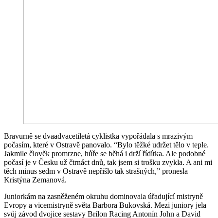
Bravurně se dvaadvacetiletá cyklistka vypořádala s mrazivým
počasím, které v Ostravě panovalo. “Bylo těžké udržet tělo v teple.
Jakmile člověk promrzne, hůře se běhá i drží řídítka. Ale podobné
počasí je v Česku už čtrnáct dnů, tak jsem si trošku zvykla. A ani mi
těch minus sedm v Ostravě nepřišlo tak strašných,” pronesla
Kristýna Zemanová.
Juniorkám na zasněženém okruhu dominovala úřadující mistryně
Evropy a vicemistryně světa Barbora Bukovská. Mezi juniory jela
svůj závod dvojice sestavy Brilon Racing Antonín John a David