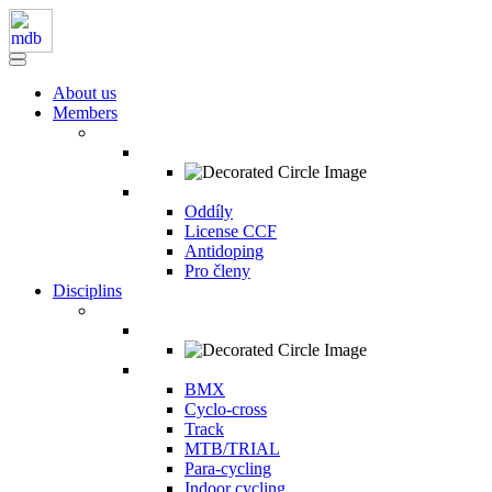
About us
Members
Oddíly
License CCF
Antidoping
Pro členy
Disciplins
BMX
Cyclo-cross
Track
MTB/TRIAL
Para-cycling
Indoor cycling