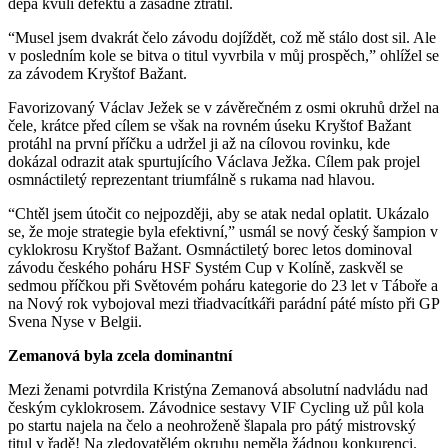
depa kvůli defektu a zásadně ztratil.
“Musel jsem dvakrát čelo závodu dojíždět, což mě stálo dost sil. Ale
v posledním kole se bitva o titul vyvrbila v můj prospěch,” ohlížel se
za závodem Kryštof Bažant.
Favorizovaný Václav Ježek se v závěrečném z osmi okruhů držel na
čele, krátce před cílem se však na rovném úseku Kryštof Bažant
protáhl na první příčku a udržel ji až na cílovou rovinku, kde
dokázal odrazit atak spurtujícího Václava Ježka. Cílem pak projel
osmnáctiletý reprezentant triumfálně s rukama nad hlavou.
“Chtěl jsem útočit co nejpozději, aby se atak nedal oplatit. Ukázalo
se, že moje strategie byla efektivní,” usmál se nový český šampion v
cyklokrosu Kryštof Bažant. Osmnáctiletý borec letos dominoval
závodu českého poháru HSF Systém Cup v Kolíně, zaskvěl se
sedmou příčkou při Světovém poháru kategorie do 23 let v Táboře a
na Nový rok vybojoval mezi třiadvacítkáři parádní páté místo při GP
Svena Nyse v Belgii.
Zemanová byla zcela dominantní
Mezi ženami potvrdila Kristýna Zemanová absolutní nadvládu nad
českým cyklokrosem. Závodnice sestavy VIF Cycling už půl kola
po startu najela na čelo a neohroženě šlapala pro pátý mistrovský
titul v řadě! Na zledovatělém okruhu neměla žádnou konkurenci.