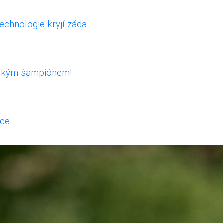
echnologie kryjí záda
eským šampiónem!
vce