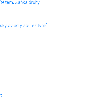
vítězem, Zaňka druhý
šky ovládly soutěž týmů
t