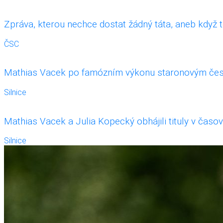
Zpráva, kterou nechce dostat žádný táta, aneb když t
ČSC
Mathias Vacek po famózním výkonu staronovým č
Silnice
Mathias Vacek a Julia Kopecký obhájili tituly v časo
Silnice