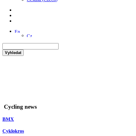
Vyhledat
Cycling news
BMX
Cyklokros