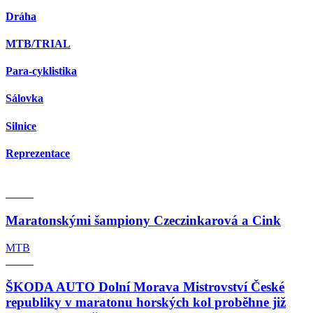
Dráha
MTB/TRIAL
Para-cyklistika
Sálovka
Silnice
Reprezentace
Maratonskými šampiony Czeczinkarová a Cink
MTB
ŠKODA AUTO Dolní Morava Mistrovství České
republiky v maratonu horských kol proběhne již