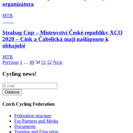
organizátora
MTB
Strabag Cup – Mistrovství České republiky XCO
2020 – Cink a Čábelická mají našlápnuto k
obhajobě
MTB
Posts
Previous
1
…
49
50
51
52
Next
pagination
Cycling news!
Czech Cycling Federation
Federation structure
For Partners and Media
Documents
Training and Education