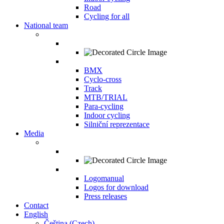
Road
Cycling for all
National team
BMX
Cyclo-cross
Track
MTB/TRIAL
Para-cycling
Indoor cycling
Silniční reprezentace
Media
Logomanual
Logos for download
Press releases
Contact
English
Čeština
(
Czech
)