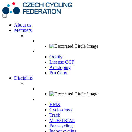
About us
Members
Oddíly
License CCF
Antidoping
Pro členy
Disciplins
BMX
Cyclo-cross
Track
MTB/TRIAL
Para-cycling
Indoor cycling