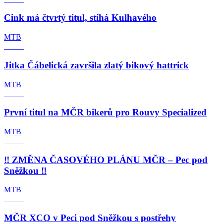
Cink má čtvrtý titul, stíhá Kulhavého
MTB
Jitka Čábelická završila zlatý bikový hattrick
MTB
První titul na MČR bikerů pro Rouvy Specialized
MTB
‼️ ZMĚNA ČASOVÉHO PLÁNU MČR – Pec pod
Sněžkou ‼️
MTB
MČR XCO v Peci pod Sněžkou s postřehy