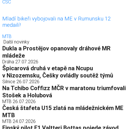
ČSC
Mladí bikeři vybojovali na ME v Rumunsku 12
medailí!
MTB
Další novinky
Dukla a Prostějov opanovaly dráhové MR
mládeže
Dráha
27.07.2026
Špicarová druhá v etapě na Ncupu
v Nizozemsku, Češky ovládly soutěž týmů
Silnice
26.07.2026
Na Tchibo Coffizz MČR v maratonu triumfovali
Stošek a Holubová
MTB
26.07.2026
Česká štafeta U15 zlatá na mládežnickém ME
MTB
MTB
24.07.2026
Finský pilot F1 Valtteri Bottas pojede závod