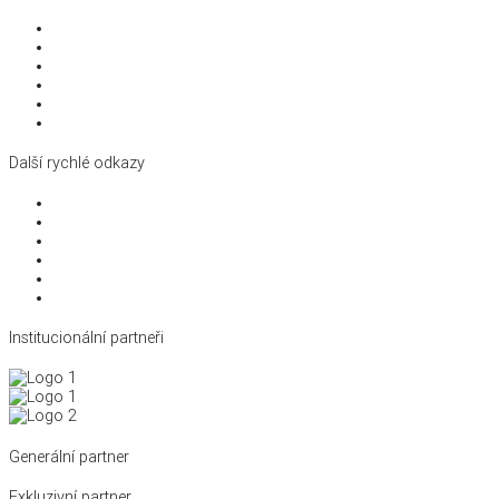
Struktura svazu
Pro partnery a média
Dokumenty a směrnice
Školení a vzdělávání
Členství a licence
Kontakty
Další rychlé odkazy
Disciplíny
Reprezentace
Antidoping
Král cyklistiky
Kalendář a výsledky
Archiv novinek
Institucionální partneři
Generální partner
Exkluzivní partner