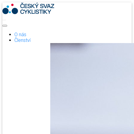
O nás
Členství