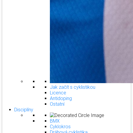
Jak začít s cyklistikou
Licence
Antidoping
Ostatní
Disciplíny
BMX
Cyklokros
Dráhová cyklistika