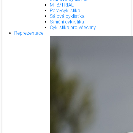
MTB/TRIAL
Para-cyklistika
Sálová cyklistika
Silniční cyklistika
Cyklistika pro všechny
Reprezentace