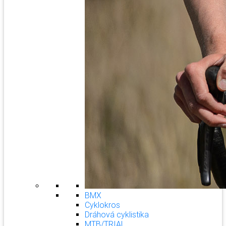
BMX
Cyklokros
Dráhová cyklistika
MTB/TRIAL